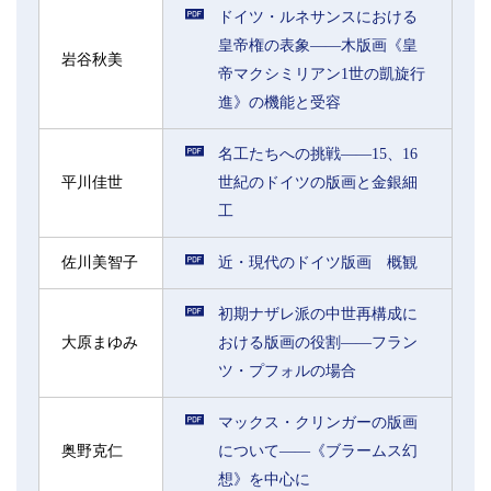
ドイツ・ルネサンスにおける
皇帝権の表象――木版画《皇
岩谷秋美
帝マクシミリアン1世の凱旋行
進》の機能と受容
名工たちへの挑戦――15、16
平川佳世
世紀のドイツの版画と金銀細
工
佐川美智子
近・現代のドイツ版画 概観
初期ナザレ派の中世再構成に
大原まゆみ
おける版画の役割――フラン
ツ・プフォルの場合
マックス・クリンガーの版画
奥野克仁
について――《ブラームス幻
想》を中心に