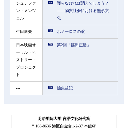
シュテファ
護らなければ消えてしまう？
ン・メンツ
――物質社会における無形文
ェル
化
生田康夫
ホメーロスの涙
日本映画オ
第2回「篠田正浩」
ーラル・ヒ
ストリー・
プロジェク
ト
---
編集後記
明治学院大学 言語文化研究所
〒108-8636 港区白金台1-2-37 本館6F