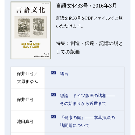
言語文化33号 / 2016年3月
言語文化33号をPDFファイルでご覧
いただけます。
特集：創造・伝達・記憶の場と
しての版画
保井亜弓／
緒言
大原まゆみ
総論 ドイツ版画の諸相――
保井亜弓
その始まりから近世まで
『健康の庭』――本草挿絵の
池田真弓
諸問題について