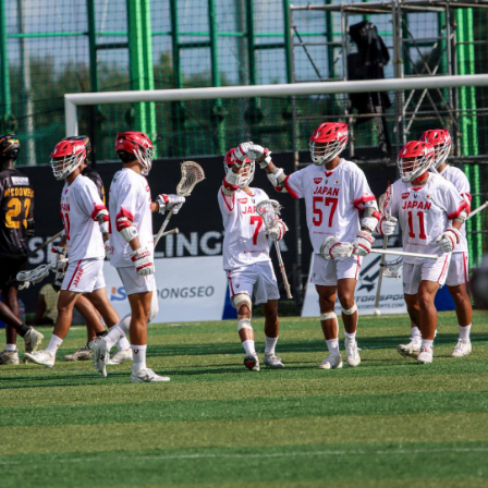
教育
研究
学生生活
留学・国際交流
キャリア
ボランティア
生涯学習・社会連携
入試情報サイト