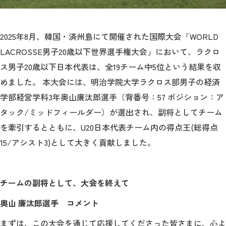
2026年9月入学者向け 新入生サイト
2025
年
8
月、韓国・済州島にて開催された国際大会「WORLD
LACROSSE男子20歳以下世界選手権大会」において、ラクロ
ス男子
20
歳以下日本代表は、全
19
チーム中
5
位という結果を収
MGグッズ オンラインショップ
めました。 本大会には、明治学院大学ラクロス部男子の経済
（外部サイト）
学部経営学科
3
年奥山廉汰郎選手（背番号：
57
ポジション：ア
タック
/
ミッドフィールダー）が選出され、副将としてチーム
を牽引するとともに、U20日本代表チーム内の得点王
(
総得点
15/
アシスト
3)
として大きく貢献しました。
キャンパス
アクセス
入試情報
案内
チームの副将として、大会を終えて
お問合わせ
取材・撮影
資料請求
奥山 廉汰郎選手 コメント
まずは、この大会を通じて応援してくださった皆さまに、心よ