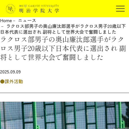
受験生の方
Home
ニュース
在学生の方
ラクロス部男子の奥山廉汰郎選手がラクロス男子20歳以下
JP
EN
日本代表に選出され 副将として世界大会で奮闘しました
卒業生の方
ラクロス部男子の奥山廉汰郎選手がラク
保証人の方
ロス男子20歳以下日本代表に選出され 副
企業・研究者の方
将として世界大会で奮闘しました
地域・一般の方
受験生の方
在学生の方
2025.09.09
報道関係の方
卒業生の方
保証人の方
課外活動
企業・研究者の方
地域・一般の方
報道関係の方
明治学院大学について