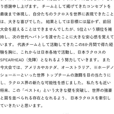
り感謝申し上げます。 チームとして掲げてきたコンセプトを
最後まで体現し、自分たちのラクロスを世界に表現できたこと
は、大きな喜びでした。 結果としては目標には届かず、前回
大会を超えることはできませんでしたが、
5
位という順位を維
持し、次の世代へバトンを渡せたことに大きな安心感を覚えて
います。 代表チームとして活動してきたこの
8
か月間で得た経
験を胸に、これからは日本各地で活動し、日本ラクロスの
SPEARHEAD
（先陣）となれるよう努力していきます。 また
今大会では、アメリカやカナダ、オーストラリア、※ホーデノ
ショーニーといった世界 トップチームの激闘を目の当たりに
し、ラクロス界の新たな可能性を感じました。 私たちも近い
将来、この「ベスト
4
」という大きな壁を突破し、世界の強豪
と肩を並べられる存在となれるよう、 日本ラクロスを牽引し
ていきたいと思います。