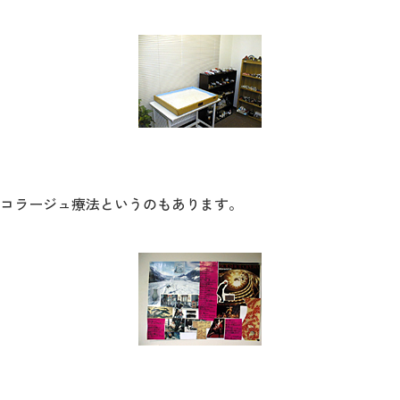
2026年9月入学者向け 新入生サイト
MGグッズ オンラインショップ
（外部サイト）
コラージュ療法というのもあります。
キャンパス
アクセス
入試情報
案内
お問合わせ
取材・撮影
資料請求