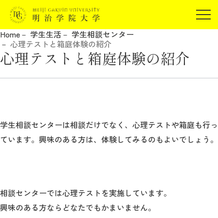
受験生の方
Home
学生生活
学生相談センター
在学生の方
心理テストと箱庭体験の紹介
JP
EN
心理テストと箱庭体験の紹介
卒業生の方
保証人の方
企業・研究者の方
地域・一般の方
受験生の方
在学生の方
報道関係の方
学生相談センターは相談だけでなく、心理テストや箱庭も行っ
卒業生の方
保証人の方
ています。興味のある方は、体験してみるのもよいでしょう。
企業・研究者の方
地域・一般の方
報道関係の方
相談センターでは心理テストを実施しています。
明治学院大学について
興味のある方ならどなたでもかまいません。