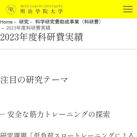
受験生の方
Home
研究
科学研究費助成事業（科研費）
在学生の方
2023年度科研費実績
JP
EN
2023年度科研費実績
卒業生の方
保証人の方
企業・研究者の方
地域・一般の方
受験生の方
在学生の方
注目の研究テーマ
報道関係の方
卒業生の方
保証人の方
企業・研究者の方
地域・一般の方
報道関係の方
安全な筋力トレーニングの探索
明治学院大学について
研究課題「低負荷スロートレーニングによる