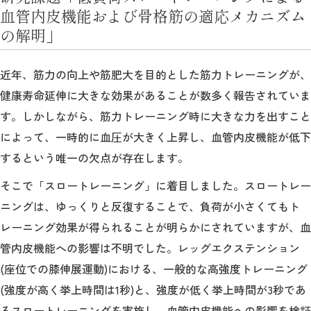
教育
血管内皮機能および骨格筋の適応メカニズム
の解明」
研究
学生生活
近年、筋力の向上や筋肥大を目的とした筋力トレーニングが、
健康寿命延伸に大きな効果があることが数多く報告されていま
留学・国際交流
す。しかしながら、筋力トレーニング時に大きな力を出すこと
キャリア
によって、一時的に血圧が大きく上昇し、血管内皮機能が低下
するという唯一の欠点が存在します。
ボランティア
そこで「スロートレーニング」に着目しました。スロートレー
生涯学習・社会連携
ニングは、ゆっくりと反復することで、負荷が小さくてもト
レーニング効果が得られることが明らかにされていますが、血
管内皮機能への影響は不明でした。レッグエクステンション
(座位での膝伸展運動)における、一般的な高強度トレーニング
入試情報サイト
(強度が高く挙上時間は1秒)と、強度が低く挙上時間が3秒であ
るスロートレーニングを実施し、血管内皮機能への影響を検証