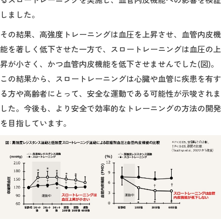
しました。
2026年9月入学者向け 新入生サイト
その結果、高強度トレーニングは血圧を上昇させ、血管内皮機
能を著しく低下させた一方で、スロートレーニングは血圧の上
昇が小さく、かつ血管内皮機能を低下させませんでした(図)。
MGグッズ オンラインショップ
この結果から、スロートレーニングは心臓や血管に疾患を有す
（外部サイト）
る方や高齢者にとって、安全な運動である可能性が示唆されま
した。今後も、より安全で効率的なトレーニングの方法の開発
を目指しています。
キャンパス
アクセス
入試情報
案内
お問合わせ
取材・撮影
資料請求