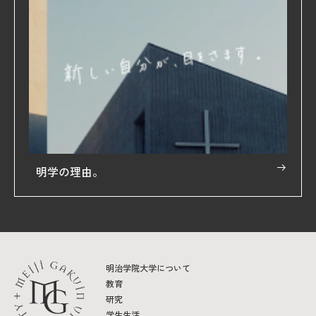
明学の理由。
明治学院大学について
教育
研究
学生生活