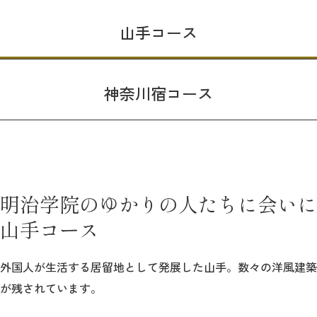
教育
山手コース
研究
学生生活
神奈川宿コース
留学・国際交流
キャリア
ボランティア
明治学院のゆかりの人たちに会いに
生涯学習・社会連携
山手コース
外国人が生活する居留地として発展した山手。数々の洋風建築
が残されています。
入試情報サイト