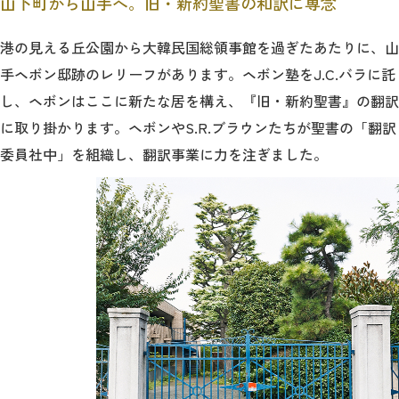
山下町から山手へ。旧・新約聖書の和訳に専念
港の見える丘公園から大韓民国総領事館を過ぎたあたりに、山
手ヘボン邸跡のレリーフがあります。ヘボン塾をJ.C.バラに託
し、ヘボンはここに新たな居を構え、『旧・新約聖書』の翻訳
に取り掛かります。ヘボンやS.R.ブラウンたちが聖書の「翻訳
委員社中」を組織し、翻訳事業に力を注ぎました。