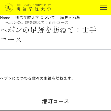
受験生の方
Home
明治学院大学について
歴史と沿革
在学生の方
ヘボンの足跡を訪ねて：山手コース
JP
EN
ヘボンの足跡を訪ねて：山手
卒業生の方
コース
保証人の方
企業・研究者の方
地域・一般の方
受験生の方
在学生の方
報道関係の方
卒業生の方
保証人の方
企業・研究者の方
地域・一般の方
ヘボンにまつわる数々の史跡を訪ねます。
報道関係の方
港町コース
明治学院大学について