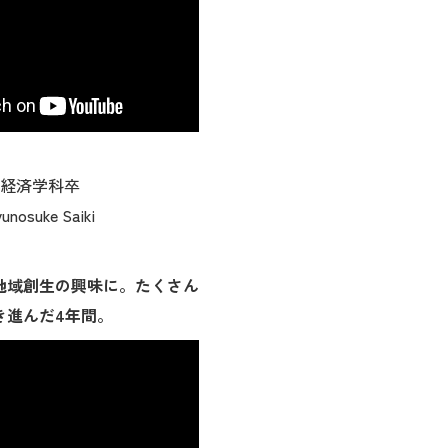
部 経済学科卒
suke Saiki
地域創生の興味に。たくさん
き進んだ4年間。