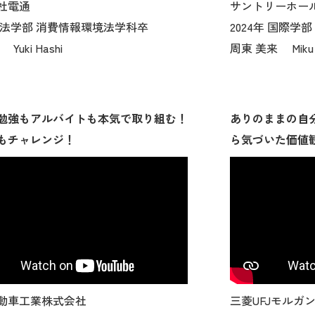
社電通
サントリーホー
年 法学部 消費情報環境法学科卒
2024年 国際学
Yuki Hashi
周東 美来 Miku 
勉強もアルバイトも本気で取り組む！
ありのままの自
もチャレンジ！
ら気づいた価値
動車工業株式会社
三菱UFJモルガ