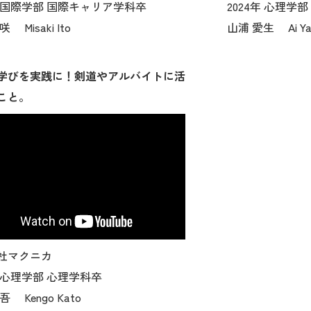
年 国際学部 国際キャリア学科卒
2024年 心理学
 Misaki Ito
山浦 愛生 Ai Ya
学びを実践に！剣道やアルバイトに活
こと。
社マクニカ
年 心理学部 心理学科卒
吾 Kengo Kato