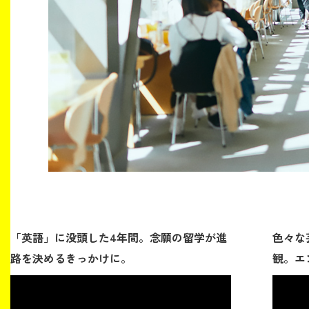
生涯学習・社会連携
入試情報サイト
2026年9月入学者向け 新入生サイト
「英語」に没頭した4年間。念願の留学が進
色々な
MGグッズ オンラインショップ
路を決めるきっかけに。
観。エ
（外部サイト）