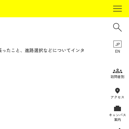
JP
張ったこと、進路選択などについてインタ
EN
受験生の方
訪問者別
在学生の方
卒業生の方
アクセス
保証人の方
キャンパス
企業・研究者の方
案内
地域・一般の方