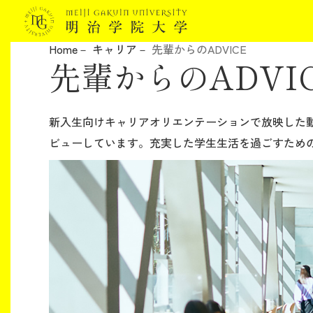
Home
キャリア
先輩からのADVICE
先輩からのADVI
明治学院大学について
教育
新入生向けキャリアオリエンテーションで放映した
ビューしています。充実した学生生活を過ごすため
研究
学生生活
留学・国際交流
キャリア
ボランティア