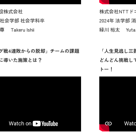
設株式会社
株式会社NTTド
年 社会学部 社会学科卒
2024年 法学部
 Takeru Ishii
緑川 裕太 Yuta M
グ戦4連敗からの脱却」チームの課題
「人生見逃し三
に導いた施策とは？
どんどん挑戦し
トー！