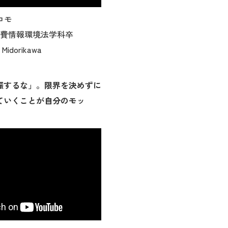
コモ
 消費情報環境法学科卒
idorikawa
振するな」。限界を決めずに
ていくことが自分のモッ