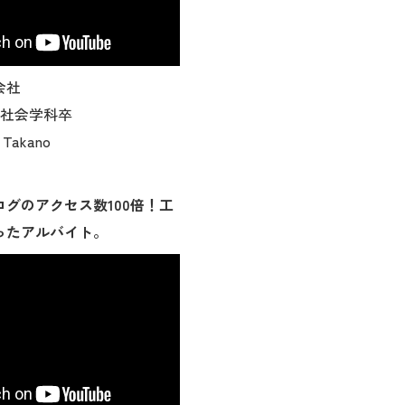
会社
部 社会学科卒
Takano
グのアクセス数100倍！工
ったアルバイト。