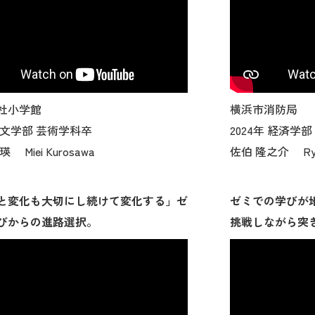
社小学館
横浜市消防局
年 文学部 芸術学科卒
2024年 経済学
 Miei Kurosawa
佐伯 隆之介 Ryuno
と変化も大切にし続けて変化する」ゼ
ゼミでの学びが
びからの進路選択。
挑戦しながら突