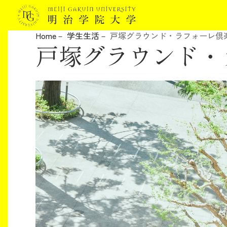
Home
学生生活
戸塚グラウンド・ラフォーレ倶
戸塚グラウンド・
明治学院大学について
教育
研究
学生生活
留学・国際交流
キャリア
ボランティア