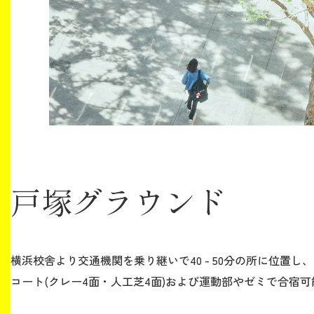
生涯学習・社会連携
入試情報サイト
戸塚グラウンド
2026年9月入学者向け 新入生サイト
MGグッズ オンラインショップ
横浜校舎より交通機関を乗り継いで40 - 50分の所に位
（外部サイト）
コート(クレー4面・人工芝4面)および運動部やゼミで合宿可