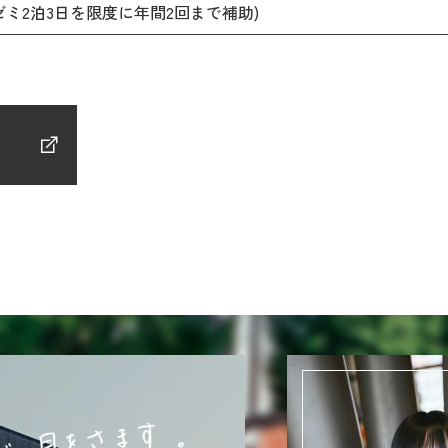
1ゼミ2泊3日を限度に年間2回まで補助)