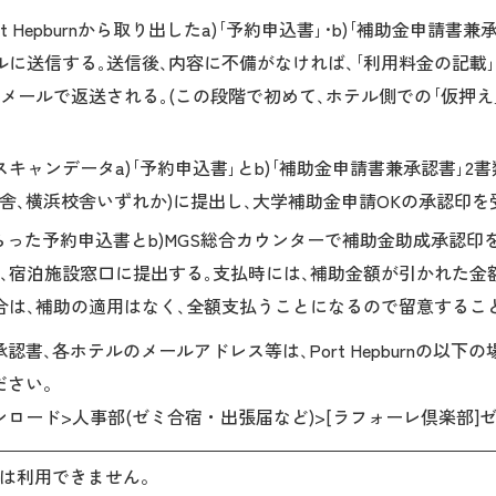
rt Hepburnから取り出したa)｢予約申込書｣･b)｢補助金申請
ルに送信する｡送信後､内容に不備がなければ､｢利用料金の記載｣
メールで返送される｡(この段階で初めて､ホテル側での｢仮押え
キャンデータa)｢予約申込書｣とb)｢補助金申請書兼承認書｣2書
校舎､横浜校舎いずれか)に提出し､大学補助金申請OKの承認印を
らった予約申込書とb)MGS総合カウンターで補助金助成承認
､宿泊施設窓口に提出する｡支払時には､補助金額が引かれた金
合は､補助の適用はなく､全額支払うことになるので留意するこ
書､各ホテルのメールアドレス等は､Port Hepburnの以下
ださい。
集>ダウンロード>人事部(ゼミ合宿・出張届など)>[ラフォーレ倶楽
は利用できません。