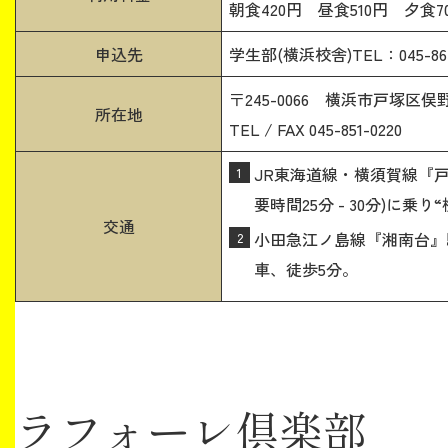
朝食420円 昼食510円 夕食70
申込先
学生部(横浜校舎)TEL：045-863
〒245-0066 横浜市戸塚区俣野町
所在地
TEL / FAX 045-851-0220
JR東海道線・横須賀線『
要時間25分 - 30分)に乗
交通
小田急江ノ島線『湘南台』駅
車、徒歩5分。
ラフォーレ倶楽部