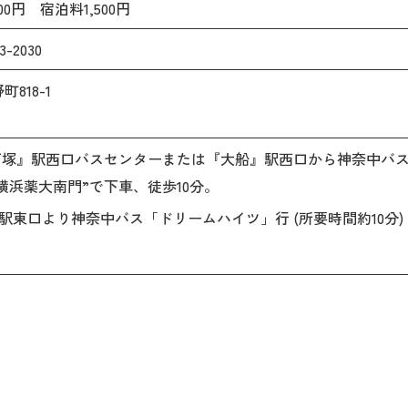
0円 宿泊料1,500円
-2030
818-1
戸塚』駅西口バスセンターまたは『大船』駅西口から神奈中バス
り“横浜薬大南門”で下車、徒歩10分。
東口より神奈中バス「ドリームハイツ」行 (所要時間約10分) 