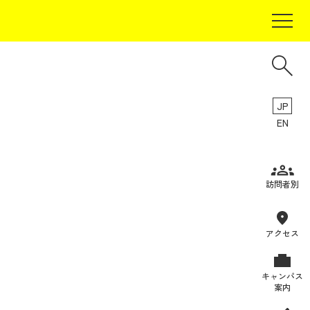
JP
EN
受験生の方
訪問者別
在学生の方
卒業生の方
アクセス
保証人の方
キャンパス
企業・研究者の方
案内
地域・一般の方