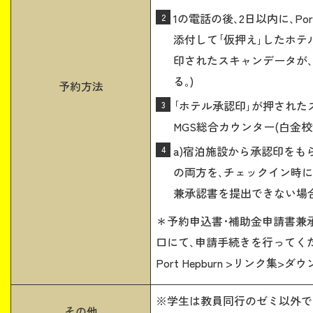
1の電話の後､2日以内に､Po
添付して｢仮押え｣したホテ
印されたスキャンデータが､
る｡)
予約方法
｢ホテル承認印｣が押されたス
MGS総合カウンター(白金
a)宿泊施設から承認印をも
の両方を､チェックイン時に
兼承認書を提出できない場
＊予約申込書･補助金申請書兼承認
口にて､申請手続きを行ってく
Port Hepburn >リンク
※学生は教員同行のゼミ以外で
その他