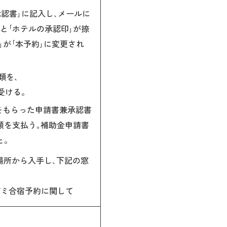
書兼承認書｣に記入し､メールに
と｢ホテルの承認印｣が捺
｣が｢本予約｣に変更され
類を､
受ける。
印をもらった申請書兼承認書
額を支払う｡補助金申請書
と。
の場所から入手し､下記の窓
部]ゼミ合宿予約に関して