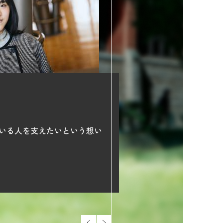
いる人を支えたいという想い
【明学の理由。】
文系出身の私が情報