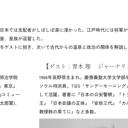
日本では支配者がしばしば湯に浸かった。江戸時代には将軍が
皇、皇族が逗留した。
をゲストに招き、次いで古代からの温泉と政治の関係を解説し
【ゲスト：青木 理 ジャーナリ
年明治学院
1966年長野県生まれ。慶應義塾大学文学
都」東京』
ソウル特派員。TBS「サンデーモーニング
山コミュー
して活躍。著書に『日本の公安警察』『ト
太郎賞)、
王』『日本会議の正体』『安倍三代』『カ
教侵蝕の果てに』など多数。