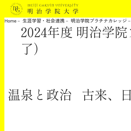
Home
生涯学習・社会連携
明治学院プラチナカレッジ
2024年度 明治
明治学院大学について
了）
教育
研究
学生生活
温泉と政治 古来、
留学・国際交流
キャリア
ボランティア