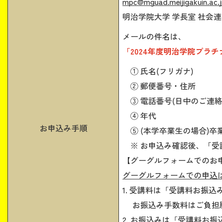
mpc@mguad.meijigakuin.ac.
明治学院大学 学長室 社会
メールの件名は、
「2024年度明治学院プラ
① 氏名(フリガナ)
② 郵便番号・住所
③ 電話番号(日中のご連絡
④ 年代
お申込み手順
⑤ (本学卒業生の場合)卒
※ お申込み確認後、「受
【グーグルフォームでのお
グーグルフォームでの申込
1. 受講料は「受講料お振
お振込み手数料はご負担
2. お振込みは「受講料お