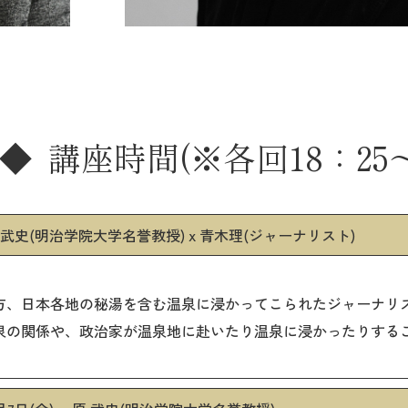
講座時間(※各回18：25～1
原 武史(明治学院大学名誉教授) x 青木理(ジャーナリスト)
方、日本各地の秘湯を含む温泉に浸かってこられたジャーナリ
泉の関係や、政治家が温泉地に赴いたり温泉に浸かったりする