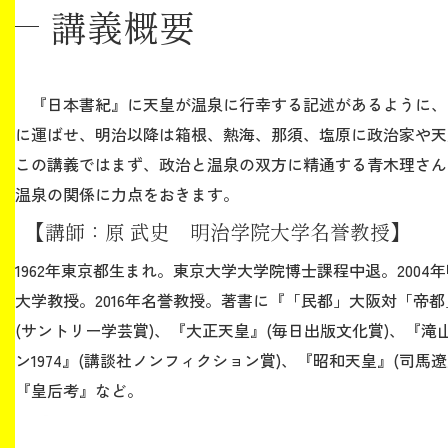
講義概要
生涯学習・社会連携
『日本書紀』に天皇が温泉に行幸する記述があるように、
に運ばせ、明治以降は箱根、熱海、那須、塩原に政治家や天
この講義ではまず、政治と温泉の双方に精通する青木理さん
入試情報サイト
温泉の関係に力点をおきます。
【講師：原 武史 明治学院大学名誉教授】
2026年9月入学者向け 新入生サイト
1962年東京都生まれ。東京大学大学院博士課程中退。2004
大学教授。2016年名誉教授。著書に『「民都」大阪対「帝
(サントリー学芸賞)、『大正天皇』(毎日出版文化賞)、『滝
ン1974』(講談社ノンフィクション賞)、『昭和天皇』(司馬遼
MGグッズ オンラインショップ
『皇后考』など。
（外部サイト）