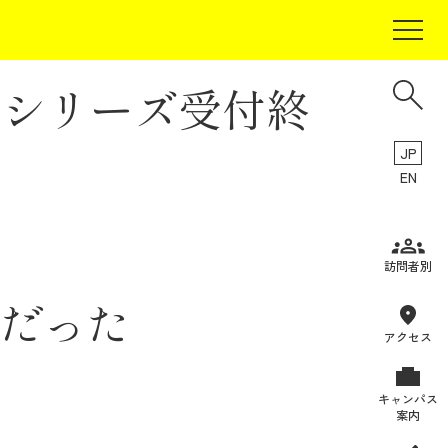
1シリーズ受付終
JP
EN
受験生の方
訪問者別
在学生の方
だった
卒業生の方
アクセス
保証人の方
キャンパス
企業・研究者の方
案内
地域・一般の方