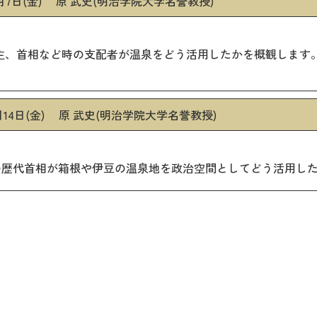
月7日(金) 原 武史(明治学院大学名誉教授)
主、首相など時の支配者が温泉をどう活用したかを概観します。
月14日(金) 原 武史(明治学院大学名誉教授)
の歴代首相が箱根や伊豆の温泉地を政治空間としてどう活用し