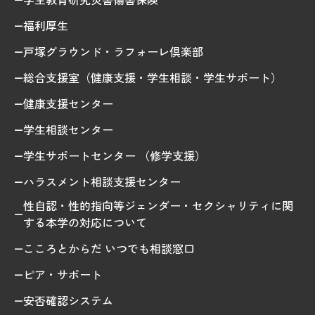
福利厚生
2026年9月入学者向け 新入生サイト
戸塚グラウンド・ラフォーレ倶楽部
総合支援室（健康支援・学生相談・学生サポート）
健康支援センター
MGグッズ オンラインショップ
（外部サイト）
学生相談センター
学生サポートセンター （修学支援）
ハラスメント相談支援センター
性自認・性的指向等ジェンダー・セクシャリティに関
キャンパス
アクセス
入試情報
案内
する本学の対応について
こころとからだ いつでも相談窓口
お問合わせ
取材・撮影
資料請求
ピア・サポート
安否確認システム