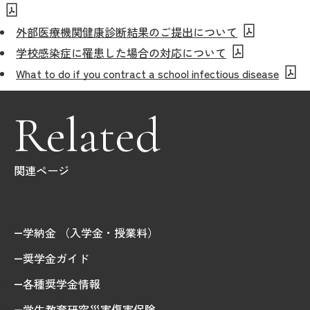
教育
外部医療機関健康診断結果のご提出について
研究
学校感染症に罹患した場合の対応について
学生生活
What to do if you contract a school infectious disease
留学・国際交流
Related
キャリア
ボランティア
関連ページ
生涯学習・社会連携
学納金 （入学金・授業料）
奨学金ガイド
入試情報サイト
各種奨学金情報
学生教育研究災害傷害保険