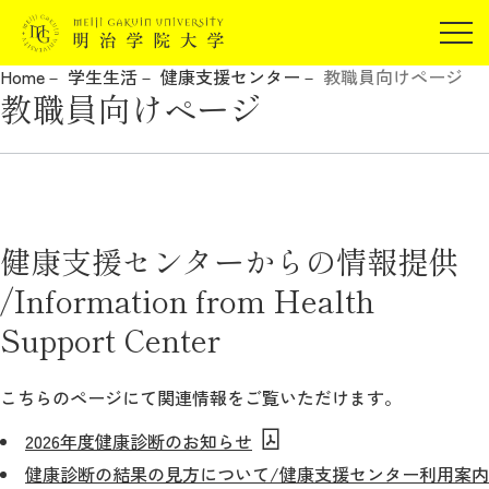
受験生の方
Home
学生生活
健康支援センター
教職員向けページ
在学生の方
教職員向けページ
JP
EN
卒業生の方
保証人の方
企業・研究者の方
地域・一般の方
健康支援センターからの情報提供
受験生の方
在学生の方
報道関係の方
/Information from Health
卒業生の方
保証人の方
企業・研究者の方
地域・一般の方
Support Center
報道関係の方
こちらのページにて関連情報をご覧いただけます。
2026年度健康診断のお知らせ
明治学院大学について
健康診断の結果の見方について/健康支援センター利用案内