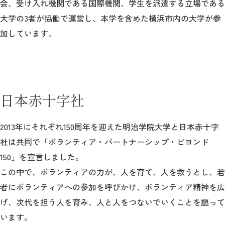
会、受け入れ機関である国際機関、学生を派遣する立場である
大学の3者が協働で運営し、本学を含めた横浜市内の大学が参
2026年9月入学者向け 新入生サイト
加しています。
MGグッズ オンラインショップ
（外部サイト）
日本赤十字社
2013年にそれぞれ150周年を迎えた明治学院大学と日本赤十字
社は共同で「ボランティア・パートナーシップ・ビヨンド
キャンパス
アクセス
入試情報
150」を宣言しました。
案内
この中で、ボランティアの力が、人を育て、人を救うとし、若
お問合わせ
取材・撮影
資料請求
者にボランティアへの参加を呼びかけ、ボランティア精神を広
げ、次代を担う人を育み、人と人をつないでいくことを謳って
います。