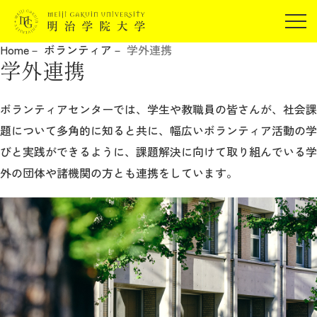
受験生の方
Home
ボランティア
学外連携
在学生の方
学外連携
JP
EN
卒業生の方
保証人の方
ボランティアセンターでは、学生や教職員の皆さんが、社会課
題について多角的に知ると共に、幅広いボランティア活動の学
企業・研究者の方
びと実践ができるように、課題解決に向けて取り組んでいる学
地域・一般の方
受験生の方
在学生の方
外の団体や諸機関の方とも連携をしています。
報道関係の方
卒業生の方
保証人の方
企業・研究者の方
地域・一般の方
報道関係の方
明治学院大学について