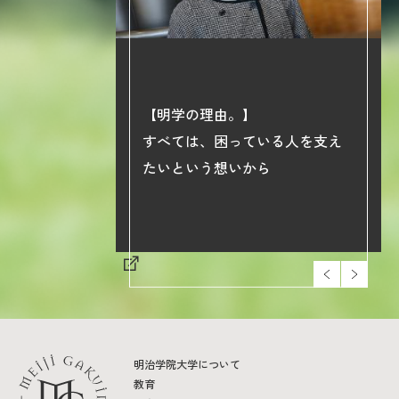
【明学の理由。】
phy】
すべては、困っている人を支え
院大学の学び
たいという想いから
明治学院大学について
教育