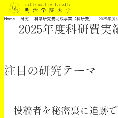
Home
研究
科学研究費助成事業（科研費）
2025年
2025年度科研費実
明治学院大学について
教育
研究
注目の研究テーマ
学生生活
留学・国際交流
キャリア
投稿者を秘密裏に追跡で
ボランティア