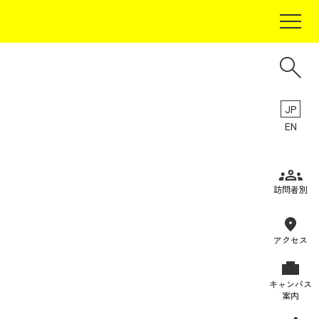
JP
EN
受験生の方
訪問者別
在学生の方
卒業生の方
アクセス
保証人の方
キャンパス
企業・研究者の方
案内
地域・一般の方