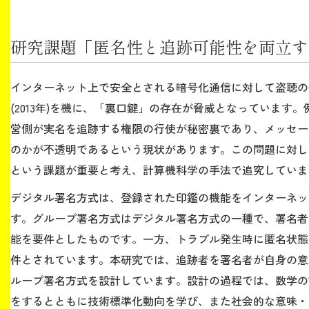
生涯学習・社会連携
研究課題「匿名性と追跡可能性を両立す
インターネット上で安全とされる暗号化通信に対して盗聴の
(2013年)を機に、「裏口鍵」の存在が脅威となっています
入試情報サイト
営側が実名を追跡する権限の行使が秘密裏であり、メッセー
のかが不透明であるという現状があります。この問題に対し
という課題が重要と考え、計算機科学の手法で追究していま
2026年9月入学者向け 新入生サイト
デジタル署名方式は、登録された印鑑の機能をインターネッ
す。グループ署名方式はデジタル署名方式の一種で、署名者
能を要件としたものです。一方、トラブル発生時に匿名状態
MGグッズ オンラインショップ
件とされています。本研究では、追跡者を署名者が自身の意
（外部サイト）
ループ署名方式を設計しています。設計の過程では、数学の
をするとともに技術標準化動向を学び、また社会的な意味・