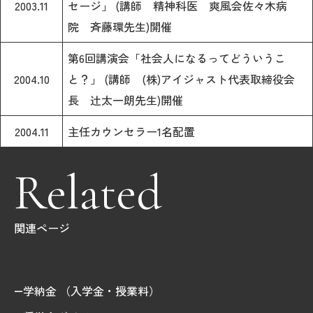
2003.11
セージ」 (講師 精神科医 爽風会佐々木病
院 斉藤環先生)開催
2026年9月入学者向け 新入生サイト
第6回講演会「社会人になるってどういうこ
2004.10
と？」 (講師 (株)アイジャスト代表取締役会
長 辻太一朗先生)開催
MGグッズ オンラインショップ
（外部サイト）
2004.11
主任カウンセラー1名配置
Related
キャンパス
アクセス
入試情報
案内
関連ページ
お問合わせ
取材・撮影
資料請求
学納金 （入学金・授業料）