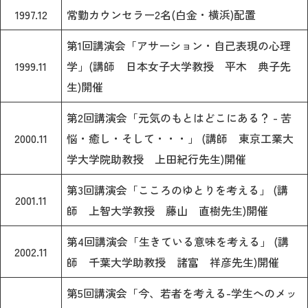
教育
1997.12
常勤カウンセラー2名(白金・横浜)配置
研究
第1回講演会「アサーション・自己表現の心理
1999.11
学」(講師 日本女子大学教授 平木 典子先
学生生活
生)開催
留学・国際交流
第2回講演会「元気のもとはどこにある？ - 苦
キャリア
2000.11
悩・癒し・そして・・・」 (講師 東京工業大
学大学院助教授 上田紀行先生)開催
ボランティア
第3回講演会「こころのゆとりを考える」 (講
生涯学習・社会連携
2001.11
師 上智大学教授 藤山 直樹先生)開催
第4回講演会「生きている意味を考える」 (講
2002.11
師 千葉大学助教授 諸富 祥彦先生)開催
入試情報サイト
第5回講演会「今、若者を考える-学生へのメッ