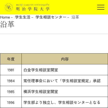
受験生の方
Home
学生生活
学生相談センター
沿革
在学生の方
沿革
JP
EN
卒業生の方
保証人の方
企業・研究者の方
地域・一般の方
受験生の方
在学生の方
年度
内容
報道関係の方
卒業生の方
保証人の方
1981
白金学生相談室開室
企業・研究者の方
地域・一般の方
報道関係の方
1984
常任理事会において「学生相談室規定」承認
1985
横浜学生相談室開室
明治学院大学について
1996
学生部より独立し、学生相談センターとなる