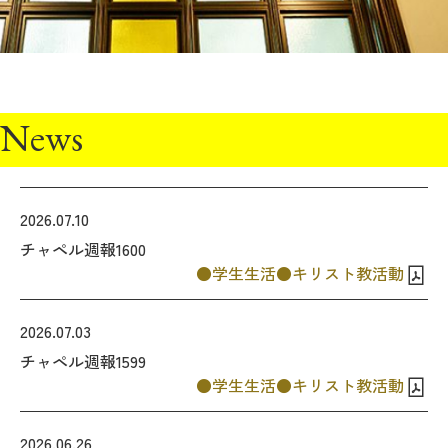
教育
研究
学生生活
News
留学・国際交流
キャリア
2026.07.10
ボランティア
チャペル週報1600
学生生活
キリスト教活動
生涯学習・社会連携
2026.07.03
チャペル週報1599
学生生活
キリスト教活動
入試情報サイト
2026.06.26