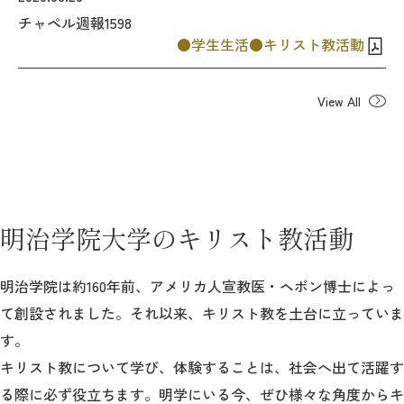
チャペル週報1598
学生生活
キリスト教活動
2026年9月入学者向け 新入生サイト
View All
MGグッズ オンラインショップ
（外部サイト）
明治学院大学のキリスト教活動
キャンパス
アクセス
入試情報
案内
明治学院は約160年前、アメリカ人宣教医・ヘボン博士によっ
て創設されました。それ以来、キリスト教を土台に立っていま
お問合わせ
取材・撮影
資料請求
す。
キリスト教について学び、体験することは、社会へ出て活躍す
る際に必ず役立ちます。明学にいる今、ぜひ様々な角度からキ