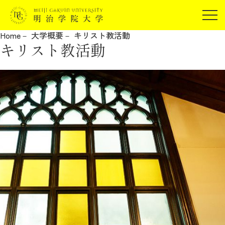
受験生の方
Home
大学概要
キリスト教活動
在学生の方
キリスト教活動
JP
EN
卒業生の方
保証人の方
企業・研究者の方
地域・一般の方
受験生の方
在学生の方
報道関係の方
卒業生の方
保証人の方
企業・研究者の方
地域・一般の方
報道関係の方
明治学院大学について