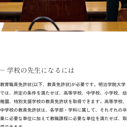
2026年9月入学者向け 新入生サイト
MGグッズ オンラインショップ
（外部サイト）
学校の先生になるには
教育職員免許状(以下、教員免許状)が必要です。明治学院大学
キャンパス
アクセス
入試情報
案内
では、所定の条件を満たせば、高等学校、中学校、小学校、幼
稚園、特別支援学校の教員免許状を取得できます。高等学校、
お問合わせ
取材・撮影
資料請求
中学校の教員免許状は、各学部・学科に属して、それぞれの卒
業に必要な単位に加えて教職課程に必要な単位を満たせば、取
得できます。