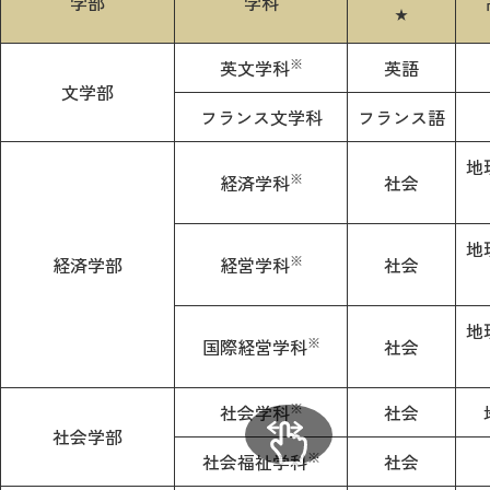
学部
学科
★
※
英文学科
英語
文学部
フランス文学科
フランス語
地
※
経済学科
社会
地
※
経済学部
経営学科
社会
地
※
国際経営学科
社会
※
社会学科
社会
社会学部
※
社会福祉学科
社会