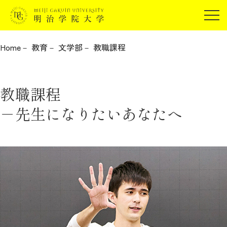
受験生の方
在学生の方
Home
教育
文学部
教職課程
JP
EN
卒業生の方
保証人の方
教職課程
企業・研究者の方
－先生になりたいあなたへ
地域・一般の方
受験生の方
在学生の方
報道関係の方
卒業生の方
保証人の方
企業・研究者の方
地域・一般の方
報道関係の方
明治学院大学について