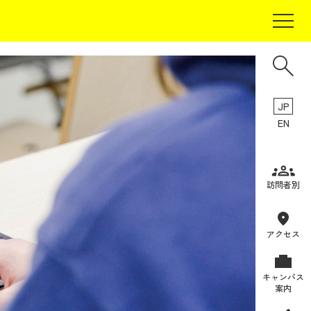
JP
EN
受験生の方
訪問者別
在学生の方
卒業生の方
アクセス
保証人の方
キャンパス
企業・研究者の方
案内
地域・一般の方