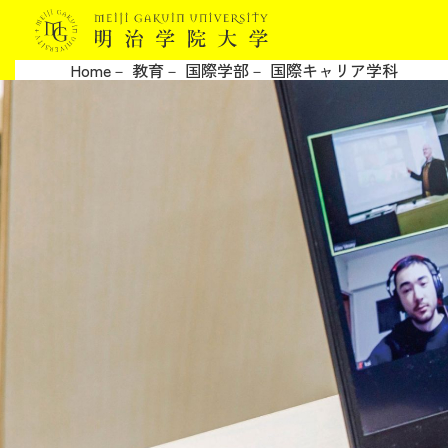
Home
教育
国際学部
国際キャリア学科
明治学院大学について
教育
研究
学生生活
留学・国際交流
キャリア
ボランティア