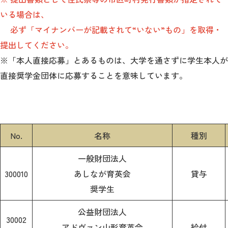
教育
いる場合は、
研究
必ず「マイナンバーが記載されて“いない”もの」を取得・
提出してください。
学生生活
※「本人直接応募」とあるものは、大学を通さずに学生本人が
直接奨学金団体に応募することを意味しています。
留学・国際交流
キャリア
ボランティア
No.
名称
種別
生涯学習・社会連携
一般財団法人
300010
あしなが育英会
貸与
奨学生
入試情報サイト
公益財団法人
30002
アドヴァン山形育英会
給付