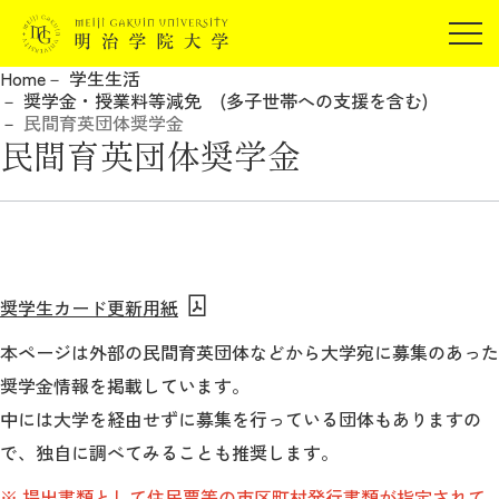
受験生の方
Home
学生生活
在学生の方
奨学金・授業料等減免 (多子世帯への支援を含む)
JP
EN
民間育英団体奨学金
卒業生の方
民間育英団体奨学金
保証人の方
企業・研究者の方
地域・一般の方
受験生の方
在学生の方
報道関係の方
卒業生の方
保証人の方
奨学生カード更新用紙
企業・研究者の方
地域・一般の方
本ページは外部の民間育英団体などから大学宛に募集のあった
報道関係の方
奨学金情報を掲載しています。
中には大学を経由せずに募集を行っている団体もありますの
で、独自に調べてみることも推奨します。
明治学院大学について
※ 提出書類として住民票等の市区町村発行書類が指定されて