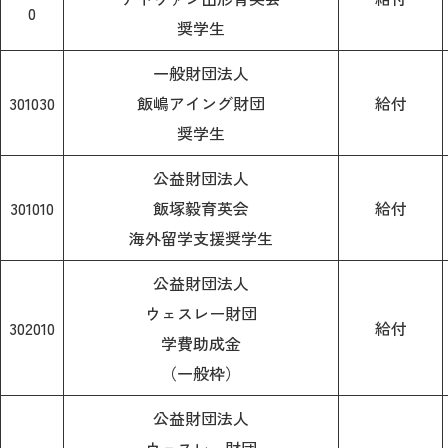
0
奨学生
2026年9月入学者向け 新入生サイト
一般財団法人
301030
飯嶋アイング財団
給付
奨学生
MGグッズ オンラインショップ
公益財団法人
（外部サイト）
301010
飯塚毅育英会
給付
海外留学支援奨学生
公益財団法人
キャンパス
アクセス
入試情報
案内
ウェスレー財団
302010
給付
学費助成金
お問合わせ
取材・撮影
資料請求
（一般枠）
公益財団法人