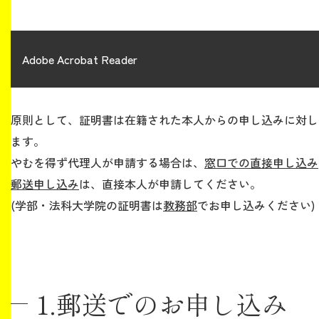
生涯学習・社会連携
Adobe Acrobat Reader
原則として、証明書は在籍された本人からの申し込みに対し
入試情報サイト
ます。
やむを得ず代理人が申請する場合は、
窓口での直接申し込み
郵送申し込み
は、直接本人が申請してください。
2026年9月入学者向け 新入生サイト
(学部・法科大学院の証明書は
教務部
でお申し込みください)
MGグッズ オンラインショップ
（外部サイト）
1.郵送でのお申し込み