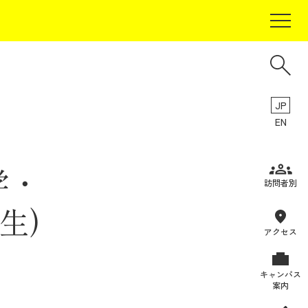
JP
EN
学・
受験生の方
訪問者別
在学生の方
生)
卒業生の方
アクセス
保証人の方
キャンパス
企業・研究者の方
案内
地域・一般の方