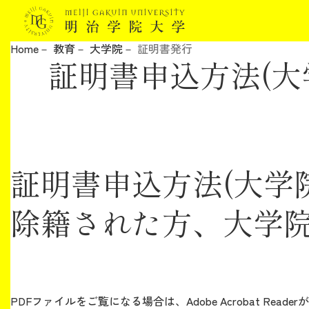
Home
教育
大学院
証明書発行
証明書申込方法(
明治学院大学について
教育
研究
証明書申込方法(大学
学生生活
除籍された方、大学院
留学・国際交流
キャリア
PDFファイルをご覧になる場合は、Adobe Acrobat Reade
ボランティア