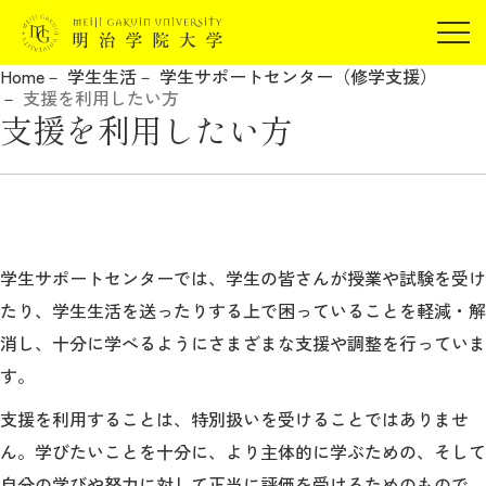
受験生の方
Home
学生生活
学生サポートセンター（修学支援）
在学生の方
支援を利用したい方
JP
EN
支援を利用したい方
卒業生の方
保証人の方
企業・研究者の方
地域・一般の方
受験生の方
在学生の方
報道関係の方
学生サポートセンターでは、学生の皆さんが授業や試験を受け
卒業生の方
保証人の方
たり、学生生活を送ったりする上で困っていることを軽減・解
企業・研究者の方
地域・一般の方
消し、十分に学べるようにさまざまな支援や調整を行っていま
報道関係の方
す。
支援を利用することは、特別扱いを受けることではありませ
明治学院大学について
ん。学びたいことを十分に、より主体的に学ぶための、そして
自分の学びや努力に対して正当に評価を受けるためのもので