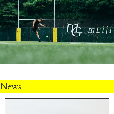
教育
研究
学生生活
留学・国際交流
キャリア
ボランティア
生涯学習・社会連携
News
入試情報サイト