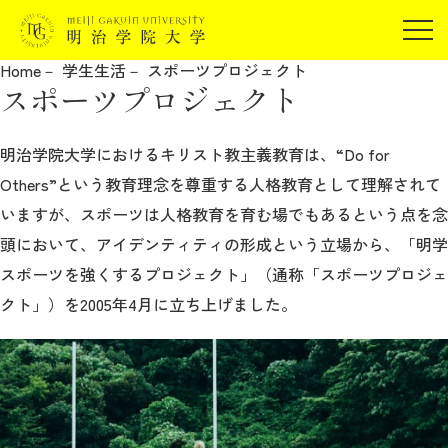
受験生の方
Home
学生生活
スポーツプロジェクト
在学生の方
スポーツプロジェクト
JP
EN
卒業生の方
保証人の方
明治学院大学におけるキリスト教主義教育は、“Do for
Others”という教育理念を尊重する人格教育として理解されて
企業・研究者の方
いますが、スポーツは人格教育を育む場でもあるという点を念
地域・一般の方
受験生の方
在学生の方
頭において、アイデンティティの形成という立場から、「明学
報道関係の方
卒業生の方
保証人の方
スポーツを強くするプロジェクト」（通称「スポーツプロジェ
企業・研究者の方
地域・一般の方
クト」）を2005年4月に立ち上げました。
報道関係の方
明治学院大学について