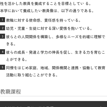
性を活かした教員を養成することを目標としてい る。
本学において養成したい教員像は、以下の通りである。
2026年9月入学者向け 新入生サイト
教職に対する使命感、責任感を持っている。
幼児・児童・生徒に対する深い愛情を抱いている。
MGグッズ オンラインショップ
彼らとの人間関係を構築し、多様なニーズを的確に理解で
（外部サイト）
きる。
彼らの成長・発達と学力の伸長を促し、生きる力を育むこ
とができる。
同僚をはじめ家庭、地域、関係機関と連携・協働して教育
キャンパス
アクセス
入試情報
案内
活動に取り組むことができる。
お問合わせ
取材・撮影
資料請求
教職課程