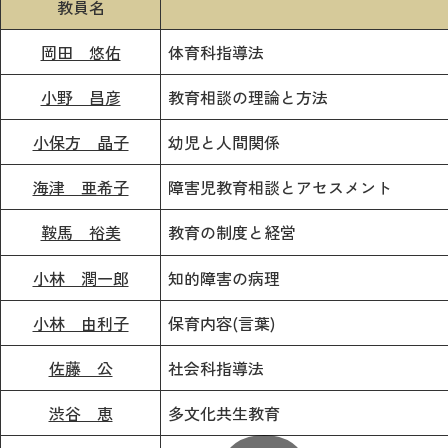
教員名
岡田 悠佑
体育科指導法
小野 昌彦
教育相談の理論と方法
小保方 晶子
幼児と人間関係
海津 亜希子
障害児教育相談とアセスメント
鞍馬 裕美
教育の制度と経営
小林 潤一郎
知的障害の病理
小林 由利子
保育内容(言葉)
佐藤 公
社会科指導法
渋谷 恵
多文化共生教育