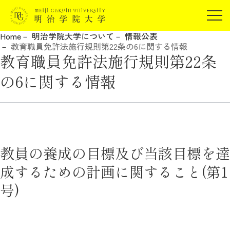
受験生の方
Home
明治学院大学について
情報公表
在学生の方
教育職員免許法施行規則第22条の6に関する情報
JP
EN
教育職員免許法施行規則第22条
卒業生の方
の6に関する情報
保証人の方
企業・研究者の方
地域・一般の方
受験生の方
在学生の方
報道関係の方
卒業生の方
保証人の方
教員の養成の目標及び当該目標を達
企業・研究者の方
地域・一般の方
成するための計画に関すること(第1
報道関係の方
号)
明治学院大学について