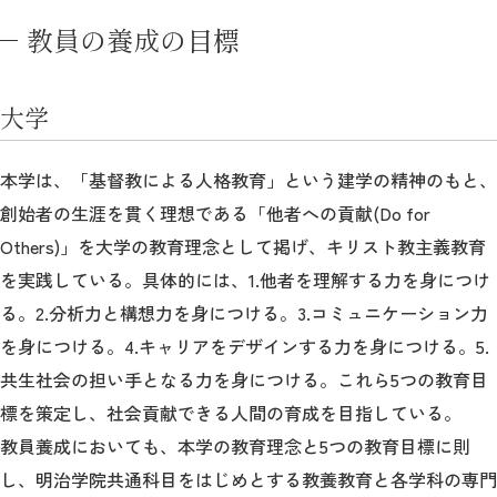
教育
教員の養成の目標
研究
大学
学生生活
留学・国際交流
本学は、「基督教による人格教育」という建学の精神のもと、
創始者の生涯を貫く理想である「他者への貢献(Do for
キャリア
Others)」を大学の教育理念として掲げ、キリスト教主義教育
ボランティア
を実践している。具体的には、1.他者を理解する力を身につけ
る。2.分析力と構想力を身につける。3.コミュニケーション力
生涯学習・社会連携
を身につける。4.キャリアをデザインする力を身につける。5.
共生社会の担い手となる力を身につける。これら5つの教育目
標を策定し、社会貢献できる人間の育成を目指している。
教員養成においても、本学の教育理念と5つの教育目標に則
入試情報サイト
し、明治学院共通科目をはじめとする教養教育と各学科の専門