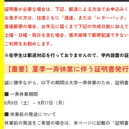
証明書が必要な場合は、下記、郵送による方法でお申込みく
生涯学習・社会連携
お急ぎの方は、往復ともに「速達」または「レターパック」
普通郵便の場合、お手元に届くまで下記の作成日数に加えて
土曜・日曜・祝日を含む場合、悪天候等で郵便配達できない
ご利用をお勧めします。
入試情報サイト
※在学生は郵送対応を行っておりませんので、学内設置の証
【重要】夏季一斉休業に伴う証明書発行
2026年9月入学者向け 新入生サイト
誠に勝手ながら、以下の期間は大学一斉休業のため、証明書
■ 一斉休業期間
8月8日（土）～ 8月17日（月）
MGグッズ オンラインショップ
■ 休業前の発送について
（外部サイト）
休業前の発送をご希望の場合は、本ページに記載の「証明書