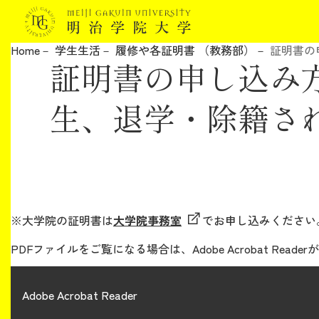
Home
学生生活
履修や各証明書 （教務部）
証明書の
証明書の申し込み
明治学院大学について
生、退学・除籍さ
教育
研究
学生生活
※大学院の証明書は
大学院事務室
でお申し込みください
留学・国際交流
PDFファイルをご覧になる場合は、Adobe Acrobat Reade
キャリア
Adobe Acrobat Reader
ボランティア