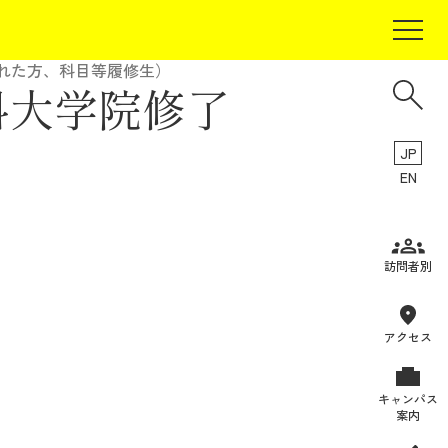
れた方、科目等履修生）
科大学院修了
）
JP
EN
受験生の方
訪問者別
在学生の方
卒業生の方
アクセス
保証人の方
キャンパス
企業・研究者の方
案内
地域・一般の方