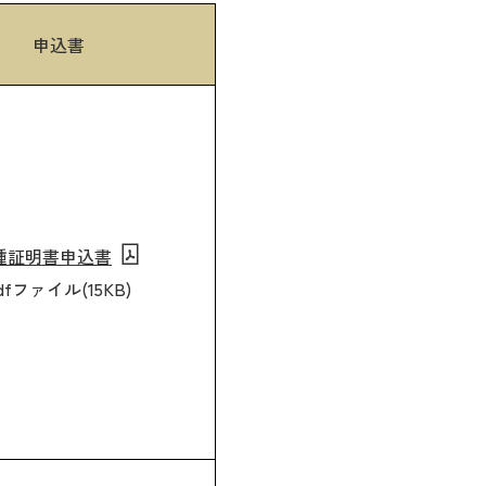
申込書
種証明書申込書
dfファイル(15KB)