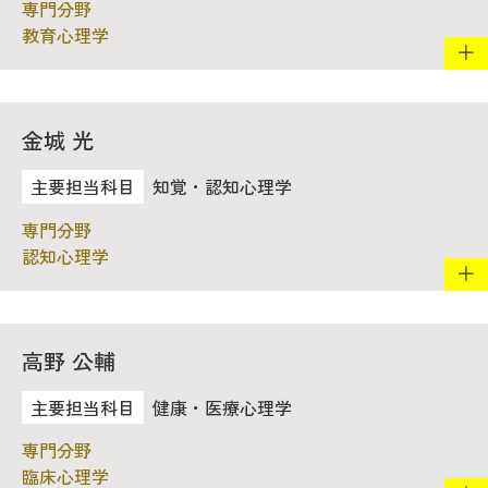
教育心理学
2026年9月入学者向け 新入生サイト
金城 光
MGグッズ オンラインショップ
知覚・認知心理学
（外部サイト）
認知心理学
キャンパス
アクセス
入試情報
案内
高野 公輔
お問合わせ
取材・撮影
資料請求
健康・医療心理学
臨床心理学