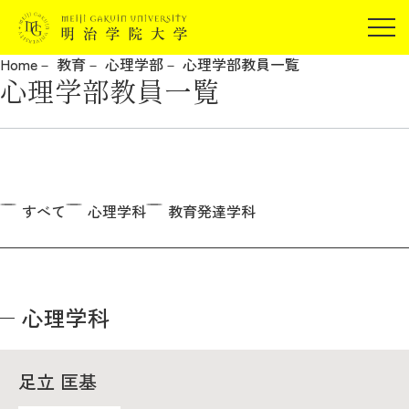
受験生の方
Home
教育
心理学部
心理学部教員一覧
在学生の方
心理学部教員一覧
JP
EN
卒業生の方
保証人の方
企業・研究者の方
地域・一般の方
すべて
心理学科
教育発達学科
受験生の方
在学生の方
報道関係の方
卒業生の方
保証人の方
企業・研究者の方
地域・一般の方
報道関係の方
心理学科
明治学院大学について
足立 匡基