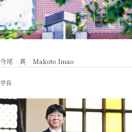
教育
研究
学生生活
留学・国際交流
キャリア
今尾 真 Makoto Imao
ボランティア
学長
生涯学習・社会連携
入試情報サイト