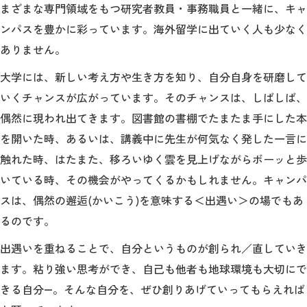
まざまな専門領域をもつ研究者教員・事務職員と一緒に、キャ
ンパスを豊かに彩っています。海外留学に出ていく人も少なく
ありません。
大学には、新しい考え方や生き方を知り、自分自身を研磨して
いくチャンスが広がっています。そのチャンスは、しばしば、
偶然に現われ出てきます。図書館の書棚でたまたま手にした本
を開いた時、あるいは、講義中に先生が何気なく発した一言に
触れた時、はたまた、移ろいゆく雲を見上げながらボーッと歩
いている時、その機会がやってくるかもしれません。キャンパ
スは、偶然の邂逅(かいこう)を意味する＜出遇い＞の場でもあ
るのです。
出遇いを重ねることで、自分というものが創られ／直していき
ます。粘り強い思考ができ、自己も他者も地球環境も大切にで
きる自分―。そんな自分を、ぜひ創りあげていってもらえれば