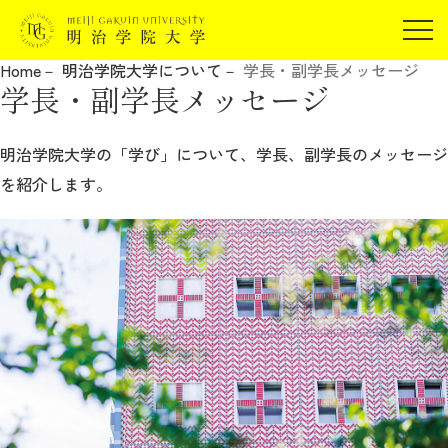
受験生の方
Home
明治学院大学について
学長・副学長メッセージ
在学生の方
学長・副学長メッセージ
JP
EN
卒業生の方
保証人の方
明治学院大学の「学び」について、学長、副学長のメッセージ
を紹介します。
企業・研究者の方
地域・一般の方
受験生の方
在学生の方
報道関係の方
卒業生の方
保証人の方
企業・研究者の方
地域・一般の方
報道関係の方
明治学院大学について