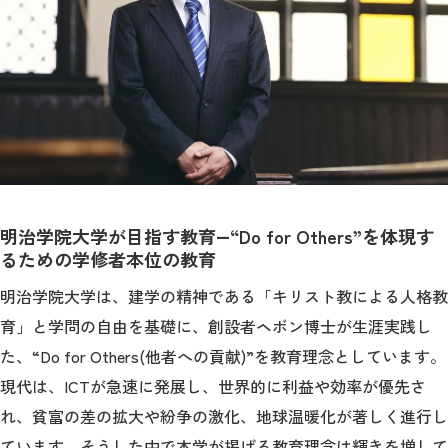
2026年9月入学者向け 新入生サイト
MGグッズ オンラインショップ
（外部サイト）
明治学院大学が目指す教育―“Do for Others”を体現す
るための学修者本位の教育
明治学院大学は、建学の精神である「キリスト教による人格教
キャンパス
アクセス
入試情報
案内
育」と学問の自由を基礎に、創設者ヘボン博士が生涯実践し
た、“Do for Others(他者への貢献)”を教育理念としています。
お問合わせ
取材・撮影
資料請求
現代は、ICTが急速に発展し、世界的に利益や効率が優先さ
れ、貧富の差の拡大や紛争の激化、地球温暖化が著しく進行し
ています。そうした中で本学が掲げる教育理念は輝きを増して