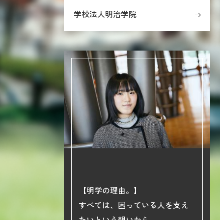
学校法人明治学院
【明学の理由。】
phy】
すべては、困っている人を支え
院大学の学び
たいという想いから