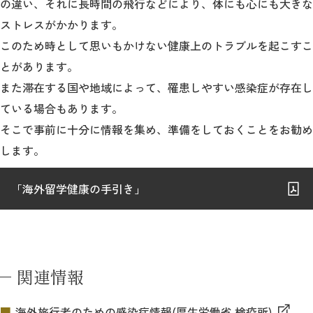
の違い、それに長時間の飛行などにより、体にも心にも大きな
教育
ストレスがかかります。
研究
このため時として思いもかけない健康上のトラブルを起こすこ
とがあります。
学生生活
また滞在する国や地域によって、罹患しやすい感染症が存在し
留学・国際交流
ている場合もあります。
そこで事前に十分に情報を集め、準備をしておくことをお勧め
キャリア
します。
ボランティア
「海外留学健康の手引き」
生涯学習・社会連携
関連情報
入試情報サイト
海外旅行者のための感染症情報(厚生労働省 検疫所)