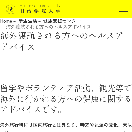
受験生の方
Home
学生生活
健康支援センター
在学生の方
海外渡航される方へのヘルスアドバイス
JP
EN
海外渡航される方へのヘルスア
卒業生の方
ドバイス
保証人の方
企業・研究者の方
地域・一般の方
受験生の方
在学生の方
報道関係の方
卒業生の方
保証人の方
留学やボランティア活動、観光等で
企業・研究者の方
地域・一般の方
海外に行かれる方への健康に関する
報道関係の方
アドバイスです。
明治学院大学について
海外旅行時には国内旅行とは異なり、時差や気温の変化、天候