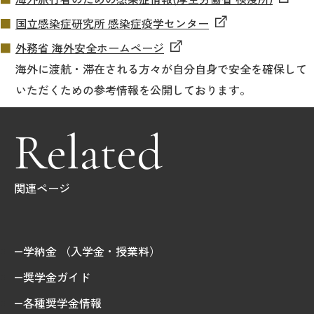
国立感染症研究所 感染症疫学センター
2026年9月入学者向け 新入生サイト
外務省 海外安全ホームページ
海外に渡航・滞在される方々が自分自身で安全を確保して
いただくための参考情報を公開しております。
MGグッズ オンラインショップ
（外部サイト）
Related
関連ページ
キャンパス
アクセス
入試情報
案内
学納金 （入学金・授業料）
お問合わせ
取材・撮影
資料請求
奨学金ガイド
各種奨学金情報