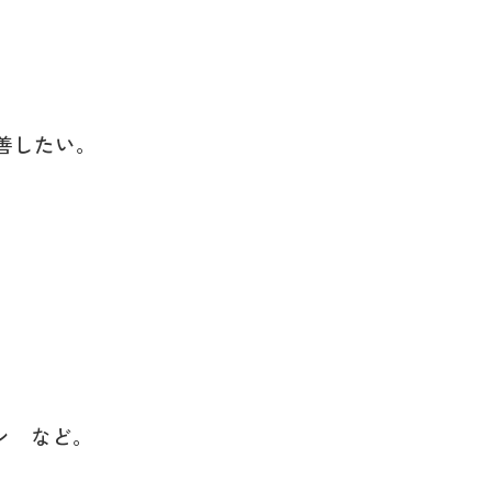
善したい。
ン
など。