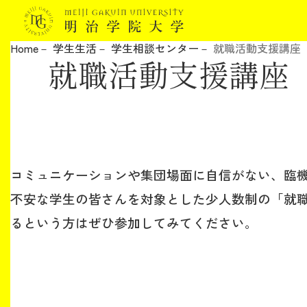
Home
学生生活
学生相談センター
就職活動支援講座
就職活動支援講座
明治学院大学について
教育
研究
コミュニケーションや集団場面に自信がない、臨
学生生活
不安な学生の皆さんを対象とした少人数制の「就
るという方はぜひ参加してみてください。
留学・国際交流
キャリア
ボランティア