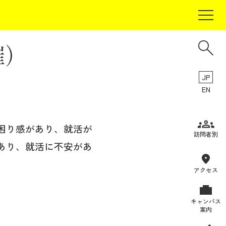
催）
JP
EN
困り感があり、就活が
受験生の方
訪問者別
あり、就活に不安があ
在学生の方
卒業生の方
アクセス
保証人の方
キャンパス
企業・研究者の方
案内
地域・一般の方