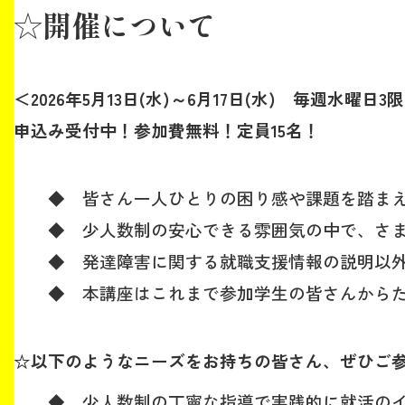
☆開催について
生涯学習・社会連携
＜2026年5月13日(水)～6月17日(水) 毎週水曜日3
申込み受付中！参加費無料！定員15名！
入試情報サイト
◆ 皆さん一人ひとりの困り感や課題を踏まえ
◆ 少人数制の安心できる雰囲気の中で、さま
2026年9月入学者向け 新入生サイト
◆ 発達障害に関する就職支援情報の説明以外
◆ 本講座はこれまで参加学生の皆さんからた
MGグッズ オンラインショップ
（外部サイト）
☆以下のようなニーズをお持ちの皆さん、ぜひご
◆ 少人数制の丁寧な指導で実践的に就活のイ