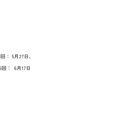
回： 5月27日、
回： 6
月17
日