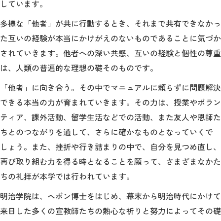
しています。
教育
多様な「他者」が共に行動するとき、それまで共有できなかっ
研究
た互いの経験が本当にかけがえのないものであることに気づか
学生生活
されていきます。他者への深い共感、互いの経験と個性の尊重
は、人類の普遍的な理想の礎そのものです。
留学・国際交流
「他者」に向き合う。その中でマニュアルに頼らずに問題解決
キャリア
できる本当の力が育まれていきます。その力は、授業やボラン
ティア、課外活動、留学生活などでの活動、また友人や恩師た
ボランティア
ちとのつながりを通して、さらに確かなものとなっていくで
生涯学習・社会連携
しょう。また、挫折や行き詰まりの中で、自分を見つめ直し、
再び取り組む力を得る時となることを願って、さまざまなかた
ちの礼拝が本学では行われています。
明治学院は、ヘボン博士をはじめ、幕末から明治時代にかけて
入試情報サイト
来日した多くの宣教師たちの熱心な祈りと努力によってその礎