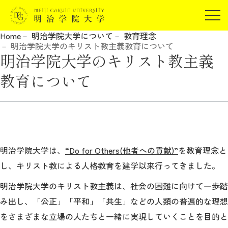
受験生の方
Home
明治学院大学について
教育理念
在学生の方
明治学院大学のキリスト教主義教育について
JP
EN
明治学院大学のキリスト教主義
卒業生の方
教育について
保証人の方
企業・研究者の方
地域・一般の方
受験生の方
在学生の方
報道関係の方
卒業生の方
保証人の方
明治学院大学は、
“Do for Others(他者への貢献)”
を教育理念と
企業・研究者の方
地域・一般の方
し、キリスト教による人格教育を建学以来行ってきました。
報道関係の方
明治学院大学のキリスト教主義は、社会の困難に向けて一歩踏
み出し、「公正」「平和」「共生」などの人類の普遍的な理想
明治学院大学について
をさまざまな立場の人たちと一緒に実現していくことを目的と