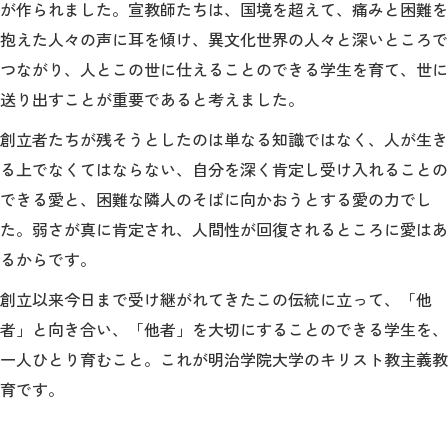
が作られました。宣教師たちは、国境を超えて、痛みと困難を
抱えた人々の声に耳を傾け、異文化世界の人々と深いところで
2026年9月入学者向け 新入生サイト
つながり、人とこの世に仕えることのできる学生を育て、世に
送り出すことが重要であると考えました。
創立者たちが残そうとしたのは単なる知識ではなく、人が生き
MGグッズ オンラインショップ
る上でなくてはならない、自分を深く肯定し受け入れることの
（外部サイト）
できる愛と、困難な隣人のそばに向かおうとする愛の力でし
た。弱さが真に肯定され、人間性が回復されるところに愛はあ
るからです。
キャンパス
創立以来今日まで受け継がれてきたこの伝統に立って、「他
アクセス
入試情報
案内
者」と向き合い、「他者」を大切にすることのできる学生を、
一人ひとり育むこと。これが明治学院大学のキリスト教主義教
お問合わせ
取材・撮影
資料請求
育です。