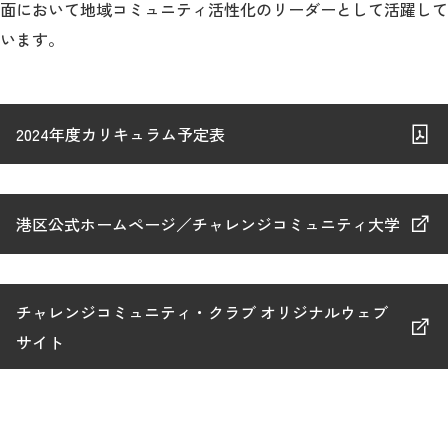
面において地域コミュニティ活性化のリーダーとして活躍して
います。
2026年9月入学者向け 新入生サイト
2024年度カリキュラム予定表
MGグッズ オンラインショップ
（外部サイト）
港区公式ホームページ／チャレンジコミュニティ大学
キャンパス
アクセス
入試情報
チャレンジコミュニティ・クラブ オリジナルウェブ
案内
サイト
お問合わせ
取材・撮影
資料請求