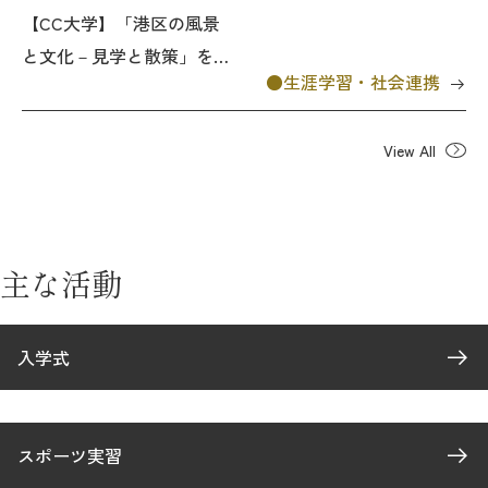
【CC大学】「港区の風景
と文化－見学と散策」を実
生涯学習・社会連携
施
View All
主な活動
入学式
スポーツ実習