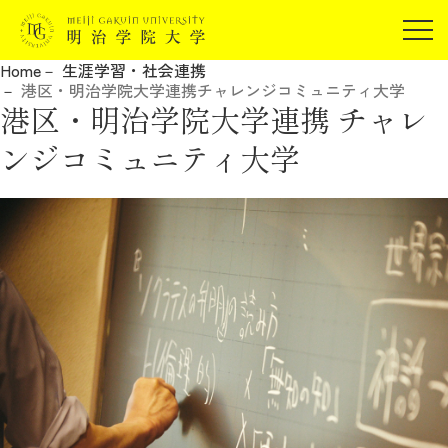
受験生の方
Home
生涯学習・社会連携
在学生の方
港区・明治学院大学連携チャレンジコミュニティ大学
JP
EN
港区・明治学院大学連携 チャレ
卒業生の方
ンジコミュニティ大学
保証人の方
企業・研究者の方
地域・一般の方
受験生の方
在学生の方
報道関係の方
卒業生の方
保証人の方
企業・研究者の方
地域・一般の方
報道関係の方
明治学院大学について