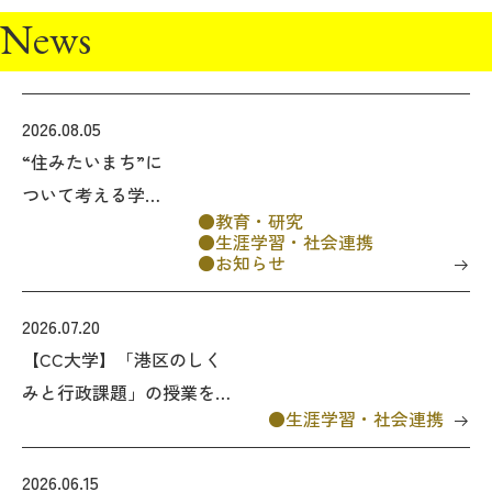
News
2026.08.05
“住みたいまち”に
ついて考える学習
教育・研究
会 「どのような
生涯学習・社会連携
社会で、私たちは
お知らせ
生きたいのか ―
山谷の実践から考
2026.07.20
える、孤立をこえ
【CC大学】「港区のしく
たつながり―」
みと行政課題」の授業を港
生涯学習・社会連携
のご案内
区議会棟で実施しました
2026.06.15