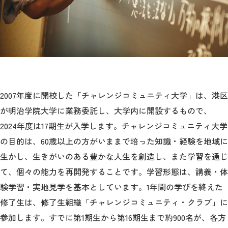
教育
研究
学生生活
留学・国際交流
2007年度に開校した「チャレンジコミュニティ大学」は、港区
キャリア
が明治学院大学に業務委託し、大学内に開設するもので、
ボランティア
2024年度は17期生が入学します。チャレンジコミュニティ大学
の目的は、60歳以上の方がいままで培った知識・経験を地域に
生涯学習・社会連携
生かし、生きがいのある豊かな人生を創造し、また学習を通じ
て、個々の能力を再開発することです。学習形態は、講義・体
験学習・実地見学を基本としています。1年間の学びを終えた
修了生は、修了生組織「チャレンジコミュニティ・クラブ」に
入試情報サイト
参加します。すでに第1期生から第16期生まで約900名が、各方