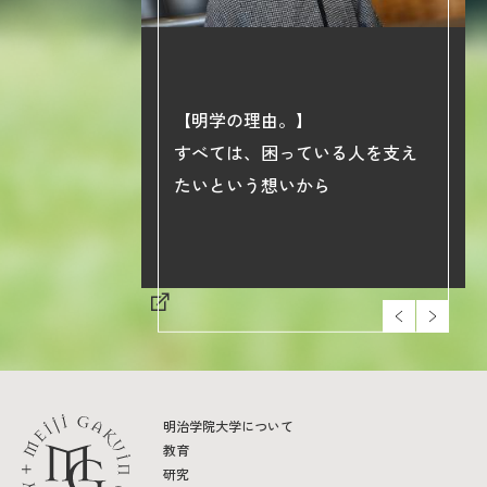
【明学の理由。】
phy】
すべては、困っている人を支え
院大学の学び
たいという想いから
明治学院大学について
教育
研究