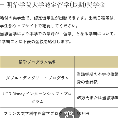
明治学院大学認定留学(長期)奨学金
2026年9月入学者向け 新入生サイト
給付の奨学金で、認定留学生が出願できます。出願日程等は、
学生部ウェブサイトで確認してください。
当該留学により本学での学籍が「留学」となる学期について、
MGグッズ オンラインショップ
1学期ごとに下表の金額を給付します。
（外部サイト）
留学プログラム名称
当該学期の本学の授
ダブル・ディグリー・プログラム
キャンパス
アクセス
入試情報
費の合計額
案内
UCR Disney インターンシップ・プロ
お問合わせ
取材・撮影
資料請求
45万円または当該学
グラム
フランス文学科中期留学プログラム
35万円