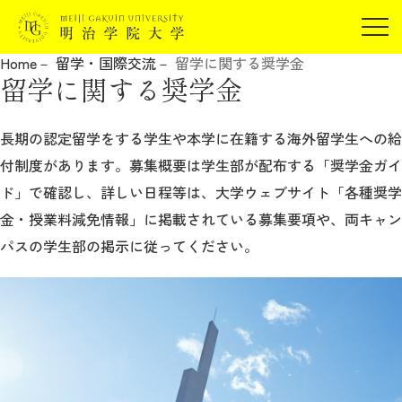
受験生の方
Home
留学・国際交流
留学に関する奨学金
在学生の方
留学に関する奨学金
JP
EN
卒業生の方
保証人の方
長期の認定留学をする学生や本学に在籍する海外留学生への給
付制度があります。募集概要は学生部が配布する「奨学金ガイ
企業・研究者の方
ド」で確認し、詳しい日程等は、大学ウェブサイト「各種奨学
地域・一般の方
受験生の方
在学生の方
金・授業料減免情報」に掲載されている募集要項や、両キャン
報道関係の方
卒業生の方
保証人の方
パスの学生部の掲示に従ってください。
企業・研究者の方
地域・一般の方
報道関係の方
明治学院大学について