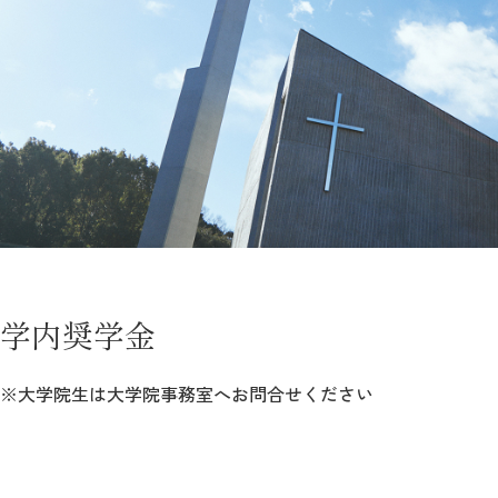
教育
研究
学生生活
留学・国際交流
キャリア
ボランティア
生涯学習・社会連携
学内奨学金
※大学院生は大学院事務室へお問合せください
入試情報サイト