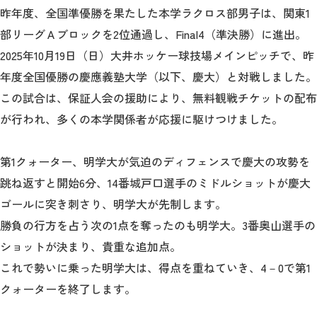
昨年度、全国準優勝を果たした本学ラクロス部男子は、関東1
部リーグＡブロックを2位通過し、Final4（準決勝）に進出。
2026年9月入学者向け 新入生サイト
2025年10月19日（日）大井ホッケー球技場メインピッチで、昨
年度全国優勝の慶應義塾大学（以下、慶大）と対戦しました。
この試合は、保証人会の援助により、無料観戦チケットの配布
MGグッズ オンラインショップ
が行われ、多くの本学関係者が応援に駆けつけました。
（外部サイト）
第1クォーター、明学大が気迫のディフェンスで慶大の攻勢を
跳ね返すと開始6分、14番城戸口選手のミドルショットが慶大
ゴールに突き刺さり、明学大が先制します。
キャンパス
アクセス
入試情報
案内
勝負の行方を占う次の1点を奪ったのも明学大。3番奥山選手の
ショットが決まり、貴重な追加点。
お問合わせ
取材・撮影
資料請求
これで勢いに乗った明学大は、得点を重ねていき、4－0で第1
クォーターを終了します。