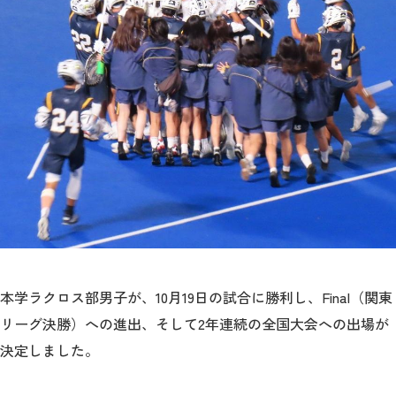
教育
研究
学生生活
留学・国際交流
キャリア
ボランティア
生涯学習・社会連携
本学ラクロス部男子が、10月19日の試合に勝利し、Final（関東
リーグ決勝）への進出、そして2年連続の全国大会への出場が
決定しました。
入試情報サイト