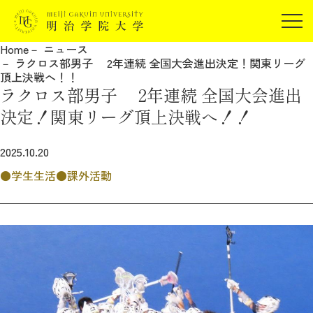
受験生の方
Home
ニュース
在学生の方
ラクロス部男子 2年連続 全国大会進出決定！関東リーグ
JP
EN
頂上決戦へ！！
卒業生の方
ラクロス部男子 2年連続 全国大会進出
保証人の方
決定！関東リーグ頂上決戦へ！！
企業・研究者の方
2025.10.20
地域・一般の方
受験生の方
在学生の方
学生生活
課外活動
報道関係の方
卒業生の方
保証人の方
企業・研究者の方
地域・一般の方
報道関係の方
明治学院大学について