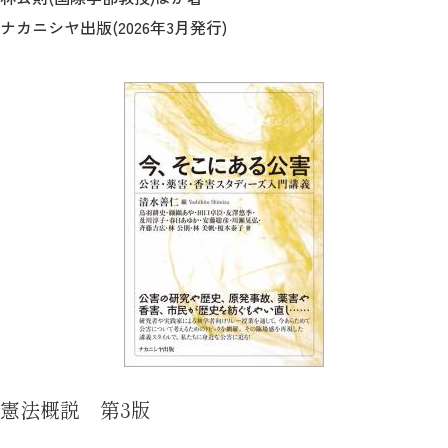
ナカニシヤ出版(2026年3月発行)
2026年9月入学者向け 新入生サイト
MGグッズ オンラインショップ
（外部サイト）
キャンパス
アクセス
入試情報
案内
お問合わせ
取材・撮影
資料請求
憲法概説 第3版