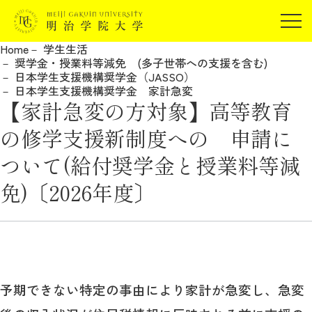
受験生の方
Home
学生生活
在学生の方
奨学金・授業料等減免 (多子世帯への支援を含む)
JP
EN
日本学生支援機構奨学金（JASSO）
卒業生の方
日本学生支援機構奨学金 家計急変
【家計急変の方対象】高等教育
保証人の方
企業・研究者の方
の修学支援新制度への 申請に
地域・一般の方
ついて(給付奨学金と授業料等減
受験生の方
在学生の方
報道関係の方
免)〔2026年度〕
卒業生の方
保証人の方
企業・研究者の方
地域・一般の方
報道関係の方
明治学院大学について
予期できない特定の事由により家計が急変し、急変