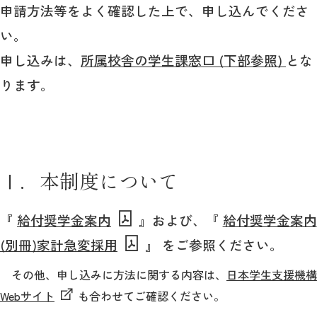
申請方法等をよく確認した上で、申し込んでくださ
い。
2026年9月入学者向け 新入生サイト
申し込みは、
所属校舎の学生課窓口 (下部参照)
とな
ります。
MGグッズ オンラインショップ
（外部サイト）
Ⅰ．本制度について
キャンパス
アクセス
入試情報
『
給付奨学金案内
』および、『
給付奨学金案内
案内
(別冊)家計急変採用
』 をご参照ください。
お問合わせ
取材・撮影
資料請求
その他、申し込みに方法に関する内容は、
日本学生支援機構
Webサイト
も合わせてご確認ください。