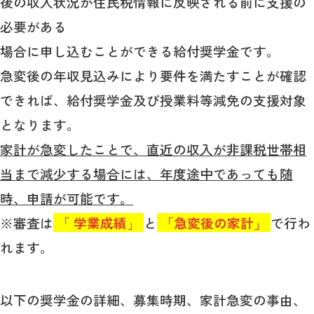
後の収入状況が住民税情報に反映される前に支援の
教育
必要がある
研究
場合に申し込むことができる給付奨学金です。
学生生活
急変後の年収見込みにより要件を満たすことが確認
できれば、給付奨学金及び授業料等減免の支援対象
留学・国際交流
となります。
キャリア
家計が急変したことで、直近の収入が非課税世帯相
ボランティア
当まで減少する場合には、年度途中であっても随
時、申請が可能です。
生涯学習・社会連携
※審査は
「 学業成績」
と
「急変後の家計」
で行わ
れます。
入試情報サイト
以下の奨学金の詳細、募集時期、家計急変の事由、