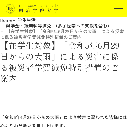
受験生の方
Home
学生生活
在学生の方
奨学金・授業料等減免 (多子世帯への支援を含む)
JP
EN
【在学生対象】「令和5年6月29日からの大雨」による災害
卒業生の方
に係る被災者学費減免特別措置のご案内
【在学生対象】「令和5年6月29
保証人の方
企業・研究者の方
日からの大雨」による災害に係
地域・一般の方
る被災者学費減免特別措置のご
受験生の方
在学生の方
報道関係の方
案内
卒業生の方
保証人の方
企業・研究者の方
地域・一般の方
報道関係の方
明治学院大学について
「令和5年6月29日からの大雨」により被害に遭われた皆様には
心よりお見舞いを申し上げます。