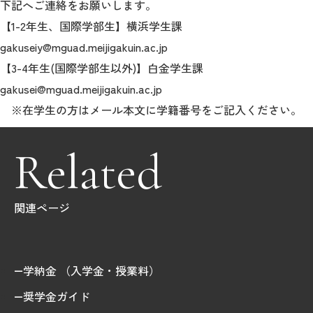
下記へご連絡をお願いします。
【1-2年生、国際学部生】横浜学生課
2026年9月入学者向け 新入生サイト
gakuseiy@mguad.meijigakuin.ac.jp
【3-4年生(国際学部生以外)】白金学生課
gakusei@mguad.meijigakuin.ac.jp
MGグッズ オンラインショップ
※在学生の方はメール本文に学籍番号をご記入ください。
（外部サイト）
Related
関連ページ
キャンパス
アクセス
入試情報
案内
お問合わせ
取材・撮影
資料請求
学納金 （入学金・授業料）
奨学金ガイド