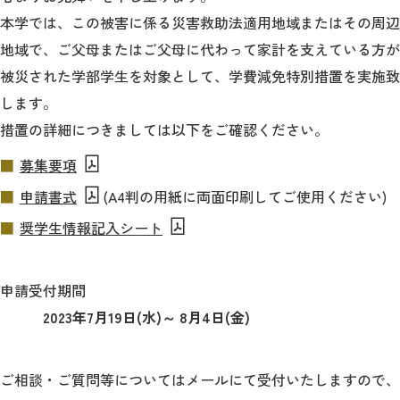
教育
本学では、この被害に係る災害救助法適用地域またはその周辺
研究
地域で、ご父母またはご父母に代わって家計を支えている方が
被災された学部学生を対象として、学費減免特別措置を実施致
学生生活
します。
措置の詳細につきましては以下をご確認ください。
留学・国際交流
募集要項
キャリア
申請書式
(A4判の用紙に両面印刷してご使用ください)
ボランティア
奨学生情報記入シート
生涯学習・社会連携
申請受付期間
2023年7月19日(水)～ 8月4日(金)
入試情報サイト
ご相談・ご質問等についてはメールにて受付いたしますので、