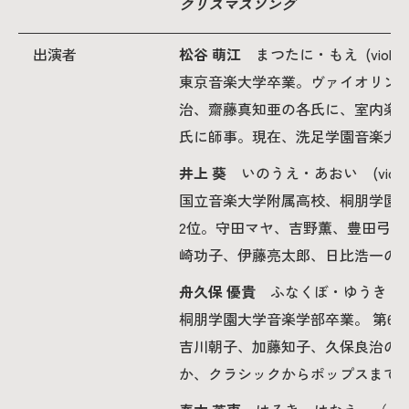
クリスマスソング
2026年9月入学者向け 新入生サイト
出演者
松谷 萌江
まつたに・もえ (violin
東京音楽大学卒業。ヴァイオリン
治、齋藤真知亜の各氏に、室内楽
氏に師事。現在、洗足学園音楽大
MGグッズ オンラインショップ
（外部サイト）
井上 葵
いのうえ・あおい (violin
国立音楽大学附属高校、桐朋学園
2位。守田マヤ、吉野薫、豊田弓
崎功子、伊藤亮太郎、日比浩一の
キャンパス
アクセス
入試情報
案内
舟久保 優貴
ふなくぼ・ゆうき (viol
桐朋学園大学音楽学部卒業。 第6
お問合わせ
取材・撮影
資料請求
吉川朝子、加藤知子、久保良治の各
か、クラシックからポップスまでジ