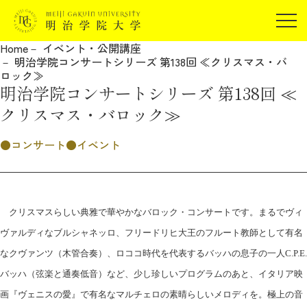
受験生の方
Home
イベント・公開講座
在学生の方
明治学院コンサートシリーズ 第138回 ≪クリスマス・バ
JP
EN
ロック≫
卒業生の方
明治学院コンサートシリーズ 第138回 ≪
保証人の方
クリスマス・バロック≫
企業・研究者の方
コンサート
イベント
地域・一般の方
受験生の方
在学生の方
報道関係の方
卒業生の方
保証人の方
企業・研究者の方
地域・一般の方
クリスマスらしい典雅で華やかなバロック・コンサートです。まるでヴィ
報道関係の方
ヴァルディなブルシャネッロ、フリードリヒ大王のフルート教師として有名
なクヴァンツ（木管合奏）、ロココ時代を代表するバッハの息子の一人
C.P.E.
バッハ（弦楽と通奏低音）など、少し珍しいプログラムのあと、イタリア映
明治学院大学について
画『ヴェニスの愛』で有名なマルチェロの素晴らしいメロディを。極上の音