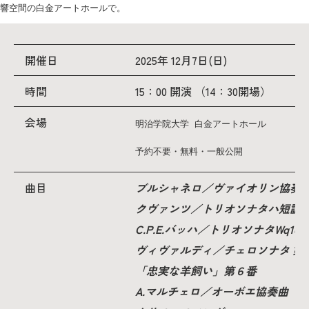
教育
響空間の白金アートホールで。
研究
開催日
2025年 12月7日(日)
学生生活
時間
15：00 開演 （14：30開場）
留学・国際交流
会場
明治学院大学 白金アートホール
キャリア
予約不要・無料・一般公開
ボランティア
曲目
ブルシャネロ／ヴァイオリン協奏曲
生涯学習・社会連携
クヴァンツ／トリオソナタハ短調
C.P.E.バッハ／トリオソナタWq162
ヴィヴァルディ／チェロソナタ 第
「忠実な羊飼い」第６番
入試情報サイト
A.マルチェロ／オーボエ協奏曲