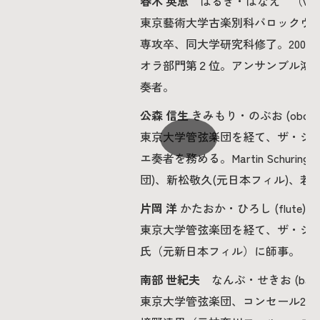
春木 英恵
はるき・はなえ （vio
東京藝術大学古楽別科バロックヴ
専攻卒、同大学研究科修了。200
オラ部門第２位。アンサンブル鴻巣
奏者。
公森 信生
きみもり・のぶお (obo
東京大学管弦楽団を経て、ザ・シン
エ奏者を務める。Martin Schur
団)、新松敬久(元日本フィル)、
片岡 洋
かたおか・ひろし (flute)
東京大学管弦楽団を経て、ザ・シ
氏（元新日本フィル）に師事。
南部 世紀夫
なんぶ・せきお (bas
東京大学管弦楽団、コンセール21