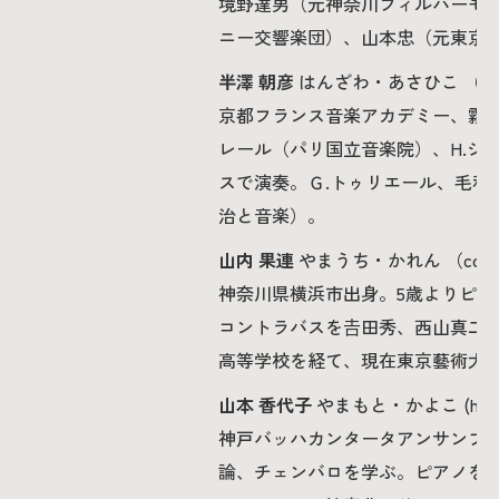
境野達男（元神奈川フィルハーモ
ニー交響楽団）、山本忠（元東京
半澤 朝彦
はんざわ・あさひこ （cel
京都フランス音楽アカデミー、霧島
レール（パリ国立音楽院）、H.シ
スで演奏。Ｇ.トゥリエール、毛利
治と音楽）。
山内 果連
やまうち・かれん （contr
神奈川県横浜市出身。5歳よりピア
コントラバスを𠮷田秀、西山真二
高等学校を経て、現在東京藝術大
山本 香代子
やまもと・かよこ (harps
神戸バッハカンタータアンサンブ
論、チェンバロを学ぶ。ピアノをS