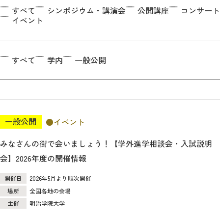
教育
すべて
シンポジウム・講演会
公開講座
コンサート
イベント
研究
学生生活
すべて
学内
一般公開
留学・国際交流
キャリア
ボランティア
一般公開
イベント
生涯学習・社会連携
みなさんの街で会いましょう！【学外進学相談会・入試説明
会】2026年度の開催情報
開催日
2026年5月より順次開催
場所
全国各地の会場
入試情報サイト
主催
明治学院大学