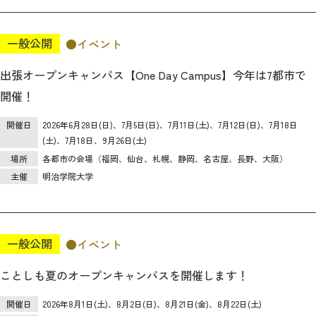
2026年9月入学者向け 新入生サイト
一般公開
イベント
出張オープンキャンパス【One Day Campus】今年は7都市で
開催！
MGグッズ オンラインショップ
開催日
2026年6月28日(日)、7月5日(日)、7月11日(土)、7月12日(日)、7月18日
（外部サイト）
(土)、7月18日、9月26日(土)
場所
各都市の会場（福岡、仙台、札幌、静岡、名古屋、長野、大阪）
主催
明治学院大学
キャンパス
アクセス
入試情報
案内
一般公開
イベント
お問合わせ
取材・撮影
資料請求
ことしも夏のオープンキャンパスを開催します！
開催日
2026年8月1日(土)、8月2日(日)、8月21日(金)、8月22日(土)