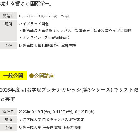
境する響きと国際学―」
開催日
10／6 ㊋・13 ㊋・20 ㊋・27 ㊋
場所
ハイブリッド開催
・明治学院大学横浜キャンパス（教室未定：決定次第ウェブに掲載）
・オンライン（ZoomWebinar）
主催
明治学院大学 国際学部付属研究所
一般公開
公開講座
2026年度 明治学院プラチナカレッジ(第3シリーズ) キリスト教
と芸術
開催日
2026年10月9日(金),10月16日(金),10月23日(金)
場所
明治学院大学 白金キャンパス 教室未定
主催
明治学院大学 社会連携部 社会連携課