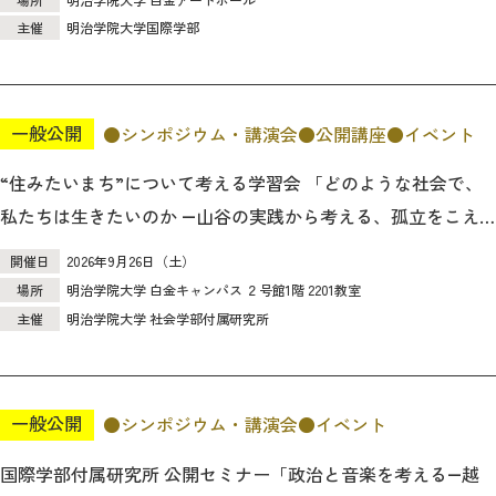
主催
明治学院大学国際学部
一般公開
シンポジウム・講演会
公開講座
イベント
“住みたいまち”について考える学習会 「どのような社会で、
私たちは生きたいのか ―山谷の実践から考える、孤立をこえ
たつながり―」 のご案内
開催日
2026年9月26日（土）
場所
明治学院大学 白金キャンパス ２号館1階 2201教室
主催
明治学院大学 社会学部付属研究所
一般公開
シンポジウム・講演会
イベント
国際学部付属研究所 公開セミナー「政治と音楽を考える―越