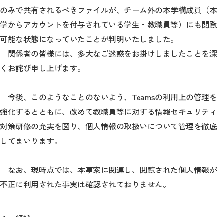
教育
のみで共有されるべきファイルが、チーム外の本学構成員（本
学からアカウントを付与されている学生・教職員等）にも閲覧
研究
可能な状態になっていたことが判明いたしました。
学生生活
関係者の皆様には、多大なご迷惑をお掛けしましたことを深
くお詫び申し上げます。
留学・国際交流
キャリア
今後、このようなことのないよう、Teamsの利用上の管理を
強化するとともに、改めて教職員等に対する情報セキュリティ
ボランティア
対策研修の充実を図り、個人情報の取扱いについて管理を徹底
生涯学習・社会連携
してまいります。
なお、現時点では、本事案に関連し、閲覧された個人情報が
不正に利用された事実は確認されておりません。
入試情報サイト