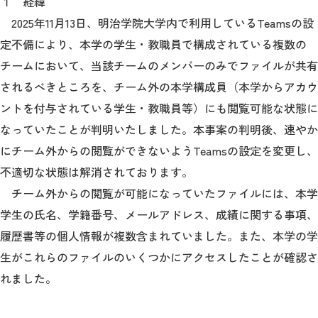
１ 経緯
2025年11月13日、明治学院大学内で利用しているTeamsの設
2026年9月入学者向け 新入生サイト
定不備により、本学の学生・教職員で構成されている複数の
チームにおいて、当該チームのメンバーのみでファイルが共有
されるべきところを、チーム外の本学構成員（本学からアカウ
ントを付与されている学生・教職員等）にも閲覧可能な状態に
MGグッズ オンラインショップ
なっていたことが判明いたしました。本事案の判明後、速やか
（外部サイト）
にチーム外からの閲覧ができないようTeamsの設定を変更し、
不適切な状態は解消されております。
チーム外からの閲覧が可能になっていたファイルには、本学
キャンパス
アクセス
入試情報
学生の氏名、学籍番号、メールアドレス、成績に関する事項、
案内
履歴書等の個人情報が複数含まれていました。また、本学の学
生がこれらのファイルのいくつかにアクセスしたことが確認さ
お問合わせ
取材・撮影
資料請求
れました。