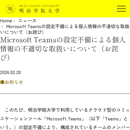
受験生の方
Home
ニュース
在学生の方
Microsoft Teamsの設定不備による個人情報の不適切な取扱
JP
EN
いについて（お詫び）
卒業生の方
Microsoft Teamsの設定不備による個人
保証人の方
情報の不適切な取扱いについて（お詫
企業・研究者の方
び）
地域・一般の方
受験生の方
在学生の方
2026.02.20
報道関係の方
卒業生の方
保証人の方
お知らせ
企業・研究者の方
地域・一般の方
報道関係の方
このたび、明治学院大学で利用しているクラウド型のコミュ
ニケーションツール「Microsoft Teams」（以下「Teams」と
明治学院大学について
いう。）の設定不備により、構成されているチームのメンバー