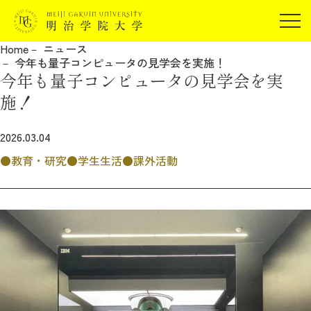
受験生の方
Home
ニュース
在学生の方
今年も量子コンピュータの見学会を実施！
JP
EN
今年も量子コンピュータの見学会を実
卒業生の方
施！
保証人の方
企業・研究者の方
2026.03.04
地域・一般の方
教育・研究
学生生活
課外活動
受験生の方
在学生の方
報道関係の方
卒業生の方
保証人の方
企業・研究者の方
地域・一般の方
報道関係の方
明治学院大学について