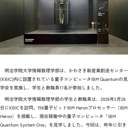
教育
研究
学生生活
留学・国際交流
キャリア
ボランティア
明治学院大学情報数理学部は、かわさき新産業創造センター
(KBIC)内に設置されている量子コンピュータIBM Quantumの見
生涯学習・社会連携
学会を実施し、学生と教職員17名が参加しました。
明治学院大学情報数理学部の学生と教職員は、2026年2月26
日にKBICを訪問。156量子ビットIBM Heronプロセッサー（IBM
Heron）を搭載し、現在稼働中の量子コンピュータ「IBM
入試情報サイト
Quantum System One」を見学しました。今回は、昨年に引き