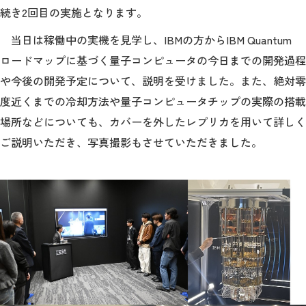
続き2回目の実施となります。
2026年9月入学者向け 新入生サイト
当日は稼働中の実機を見学し、IBMの方からIBM Quantum
ロードマップに基づく量子コンピュータの今日までの開発過程
や今後の開発予定について、説明を受けました。また、絶対零
度近くまでの冷却方法や量子コンピュータチップの実際の搭載
MGグッズ オンラインショップ
場所などについても、カバーを外したレプリカを用いて詳しく
（外部サイト）
ご説明いただき、写真撮影もさせていただきました。
キャンパス
アクセス
入試情報
案内
お問合わせ
取材・撮影
資料請求