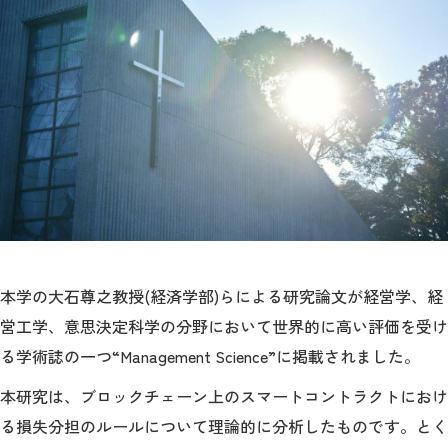
教育
研究
学生生活
留学・国際交流
キャリア
ボランティア
生涯学習・社会連携
本学の大石尊之教授(経済学部)らによる研究論文が経営学、経
営工学、意思決定科学の分野において世界的に高い評価を受け
る学術誌の一つ“Management Science”に掲載されました。
本研究は、ブロックチェーン上のスマートコントラクトにおけ
入試情報サイト
る損失分担のルールについて理論的に分析したものです。とく