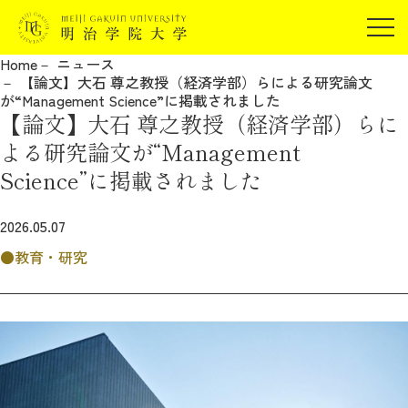
受験生の方
Home
ニュース
在学生の方
【論文】大石 尊之教授（経済学部）らによる研究論文
JP
EN
が“Management Science”に掲載されました
卒業生の方
【論文】大石 尊之教授（経済学部）らに
保証人の方
よる研究論文が“Management
企業・研究者の方
Science”に掲載されました
地域・一般の方
受験生の方
在学生の方
2026.05.07
報道関係の方
卒業生の方
保証人の方
教育・研究
企業・研究者の方
地域・一般の方
報道関係の方
明治学院大学について