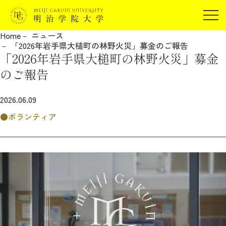
受験生の方
Home
ニュース
在学生の方
「2026年岩手県大槌町の林野火災」募金のご報告
JP
EN
「2026年岩手県大槌町の林野火災」募金
卒業生の方
のご報告
保証人の方
企業・研究者の方
2026.06.09
地域・一般の方
ボランティア
受験生の方
在学生の方
報道関係の方
卒業生の方
保証人の方
企業・研究者の方
地域・一般の方
報道関係の方
明治学院大学について