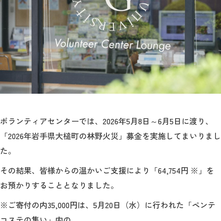
教育
研究
学生生活
留学・国際交流
キャリア
ボランティア
ボランティアセンターでは、
2026年5月8日～6月5日
に渡り、
「2026年岩手県大槌町の林野火災」募金を実施してまいりまし
生涯学習・社会連携
た。
その結果、皆様からの温かいご支援により「
64,754円 ※
」を
お預かりすることとなりました。
入試情報サイト
※
ご寄付の内35,000円は、5月20日（水）に行われた「ペンテ
コステの集い」内の