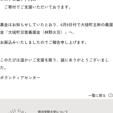
ご寄付でご支援いただいております。
2026年9月入学者向け 新入生サイト
募金はお知らせしていたとおり、6月8日付で
大槌町主幹の義援
金「大槌町災害義援金（林野火災）」
へ、
MGグッズ オンラインショップ
お
振込みいたしましたのでご報告申し上げます。
（外部サイト）
このたびは温かいご支援を賜り、誠にありがとうございまし
た。
キャンパス
アクセス
入試情報
ボランティアセンター
案内
お問合わせ
取材・撮影
資料請求
一覧に戻る
明治学院大学について