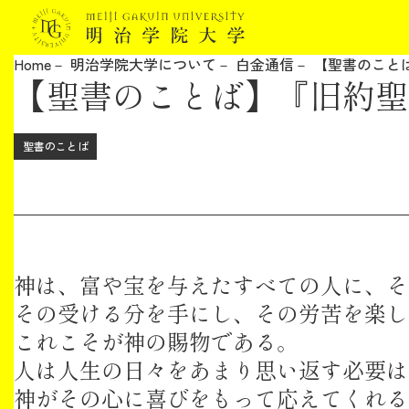
Home
明治学院大学について
白金通信
【聖書のことば
【聖書のことば】『旧約聖書
明治学院大学について
教育
聖書のことば
研究
学生生活
神は、富や宝を与えたすべての人に、そ
留学・国際交流
その受ける分を手にし、その労苦を楽し
これこそが神の賜物である。
キャリア
人は人生の日々をあまり思い返す必要は
神がその心に喜びをもって応えてくれる
ボランティア