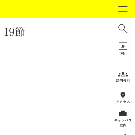
19節
JP
EN
受験生の方
訪問者別
在学生の方
卒業生の方
アクセス
保証人の方
キャンパス
企業・研究者の方
案内
地域・一般の方