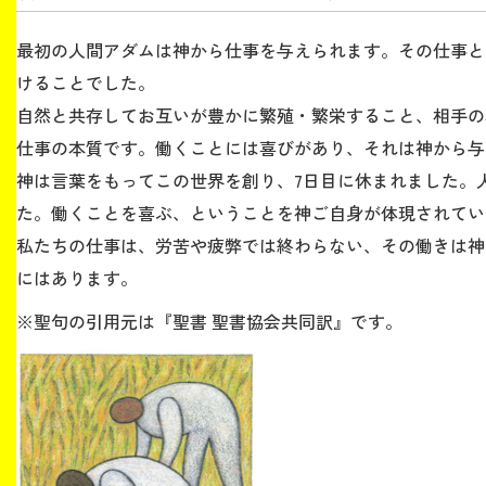
最初の人間アダムは神から仕事を与えられます。その仕事と
生涯学習・社会連携
けることでした。
自然と共存してお互いが豊かに繁殖・繁栄すること、相手の
仕事の本質です。働くことには喜びがあり、それは神から与
神は言葉をもってこの世界を創り、7日目に休まれました。
入試情報サイト
た。働くことを喜ぶ、ということを神ご自身が体現されてい
私たちの仕事は、労苦や疲弊では終わらない、その働きは神
にはあります。
2026年9月入学者向け 新入生サイト
※聖句の引用元は『聖書 聖書協会共同訳』です。
MGグッズ オンラインショップ
（外部サイト）