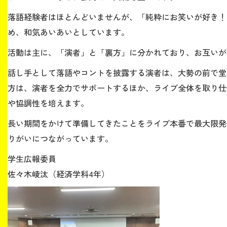
落語経験者はほとんどいませんが、「純粋にお笑いが好き！
生涯学習・社会連携
め、和気あいあいとしています。
活動は主に、「演者」と「裏方」に分かれており、お互いが
話し手として落語やコントを披露する演者は、大勢の前で堂
方は、演者を全力でサポートするほか、ライブ全体を取り仕
入試情報サイト
や協調性を培えます。
長い期間をかけて準備してきたことをライブ本番で最大限発
2026年9月入学者向け 新入生サイト
りがいにつながっています。
学生広報委員
佐々木崚汰（経済学科4年）
MGグッズ オンラインショップ
（外部サイト）