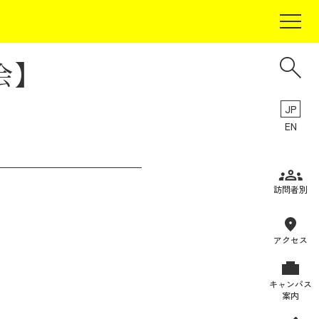
会】
JP
EN
受験生の方
訪問者別
在学生の方
卒業生の方
アクセス
保証人の方
キャンパス
企業・研究者の方
案内
地域・一般の方