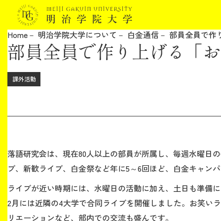
Home
明治学院大学について
白金通信
部員全員で作
部員全員で作り上げる「お
明治学院大学について
教育
課外活動
研究
学生生活
落語研究会は、現在80人以上の部員が所属し、毎週水曜日
留学・国際交流
ブ、新歓ライブ、白金祭など年に5～6回ほど、白金キャン
ライブが近い時期には、水曜日の活動に加え、土日も準備に
キャリア
2月には近隣の4大学で合同ライブを開催しました。お笑い
リエーションなど、部内での交流も盛んです。
ボランティア