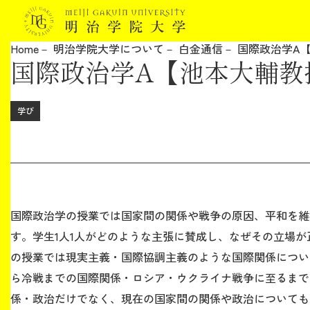
Home
明治学院大学について
白金通信
国際政治学A
国際政治学A【池本大輔教
明治学院大学について
教育
学び
研究
学生生活
国際政治学の授業では国家間の関係や戦争の原因、平和を維
留学・国際交流
す。学生1人1人がどのような主張に賛成し、なぜその立場
の授業では現実主義・国際協調主義のような国際関係につい
キャリア
ら冷戦までの国際関係・ロシア・ウクライナ戦争に至るまで
係・政治だけでなく、現在の国家間の関係や政治についても
ボランティア