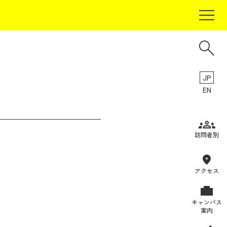
JP
EN
受験生の方
訪問者別
在学生の方
卒業生の方
アクセス
保証人の方
キャンパス
企業・研究者の方
案内
地域・一般の方