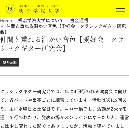
受験生の方
Home
明治学院大学について
白金通信
在学生の方
仲間と重ねる温かい音色【愛好会 クラシックギター研究
JP
EN
会】
卒業生の方
仲間と重ねる温かい音色【愛好会 クラ
保証人の方
シックギター研究会】
企業・研究者の方
課外活動
地域・一般の方
受験生の方
在学生の方
報道関係の方
卒業生の方
保証人の方
企業・研究者の方
地域・一般の方
クラシックギター研究会では、年に4回行われる演奏会に向け
報道関係の方
て、各パートや重奏ごとに練習しています。活動は週に2回あ
り、主に水曜日と土曜日です。コロナ禍でも、活動がZoomを
通して行われたり、発表の場がオンラインになったりと、通常
明治学院大学について
とは少し変わった形ではありましたが、活動は続いていまし