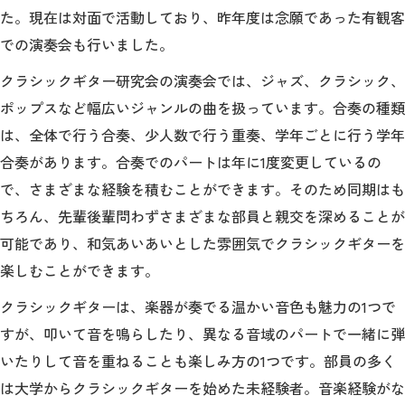
教育
た。現在は対面で活動しており、昨年度は念願であった有観客
での演奏会も行いました。
研究
クラシックギター研究会の演奏会では、ジャズ、クラシック、
学生生活
ポップスなど幅広いジャンルの曲を扱っています。合奏の種類
留学・国際交流
は、全体で行う合奏、少人数で行う重奏、学年ごとに行う学年
合奏があります。合奏でのパートは年に1度変更しているの
キャリア
で、さまざまな経験を積むことができます。そのため同期はも
ちろん、先輩後輩問わずさまざまな部員と親交を深めることが
ボランティア
可能であり、和気あいあいとした雰囲気でクラシックギターを
生涯学習・社会連携
楽しむことができます。
クラシックギターは、楽器が奏でる温かい音色も魅力の1つで
すが、叩いて音を鳴らしたり、異なる音域のパートで一緒に弾
いたりして音を重ねることも楽しみ方の1つです。部員の多く
入試情報サイト
は大学からクラシックギターを始めた未経験者。音楽経験がな