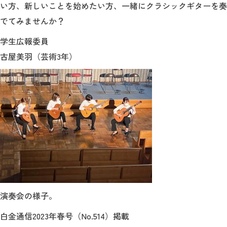
い方、新しいことを始めたい方、一緒にクラシックギターを奏
でてみませんか？
2026年9月入学者向け 新入生サイト
学生広報委員
古屋美羽（芸術3年）
MGグッズ オンラインショップ
（外部サイト）
キャンパス
アクセス
入試情報
案内
お問合わせ
取材・撮影
資料請求
演奏会の様子。
白金通信2023年春号（No.514）掲載