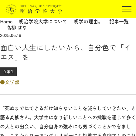
受験生の方
Home
明治学院大学について
明学の理由。
記事一覧
在学生の方
髙柳 はな
JP
EN
2025.06.18
卒業生の方
面白い人生にしたいから、自分色で「イ
保証人の方
エス」を
企業・研究者の方
地域・一般の方
在学生
受験生の方
在学生の方
報道関係の方
文学部
卒業生の方
保証人の方
企業・研究者の方
地域・一般の方
報道関係の方
「死ぬまでにできるだけ知らないことを減らしていきたい」と
語る髙柳さん。大学生になり新しいことへの挑戦を通じて多く
明治学院大学について
の人との出会い、自分自身の強みにも気づくことができまし
た。これからワーキングホリデーにも挑戦する髙柳さんのこれ