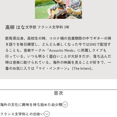
2026年9月入学者向け 新入生サイト
髙柳 はな
文学部 フランス文学科 3年
群馬県出身。高校生の時、コロナ禍の自粛期間の中でギターの弾
MGグッズ オンラインショップ
き語りを毎日練習し、どんどん楽しくなった今ではSNSで配信す
（外部サイト）
ることも。音楽サークル「Acoustic Minds」に所属しライブも
行っている。いつも明るく面白いことが大好きだが、落ち込んだ
時は音楽に助けられている。海外の映画を見ることが好きで、一
番のお気に入りは『マイ・インターン』 (The Intern)。
キャンパス
アクセス
入試情報
案内
目次
お問合わせ
取材・撮影
資料請求
海外の文化に興味を持ち始めた幼少期
フランス文学科との出会い