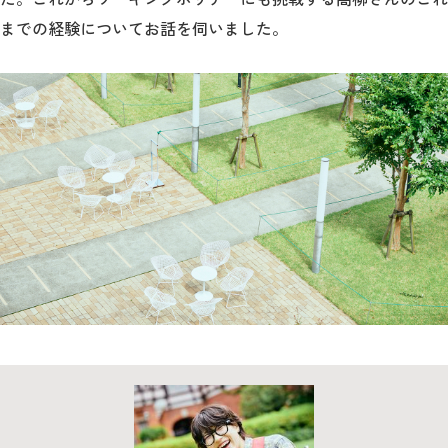
教育
までの経験についてお話を伺いました。
研究
学生生活
留学・国際交流
キャリア
ボランティア
生涯学習・社会連携
入試情報サイト