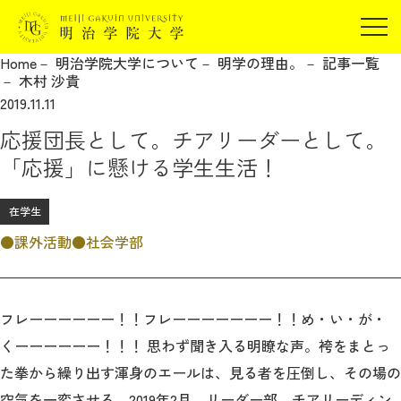
受験生の方
Home
明治学院大学について
明学の理由。
記事一覧
在学生の方
木村 沙貴
JP
EN
2019.11.11
卒業生の方
応援団長として。チアリーダーとして。
保証人の方
「応援」に懸ける学生生活！
企業・研究者の方
地域・一般の方
在学生
受験生の方
在学生の方
報道関係の方
課外活動
社会学部
卒業生の方
保証人の方
企業・研究者の方
地域・一般の方
報道関係の方
フレーーーーーー！！フレーーーーーーー！！め・い・が・
くーーーーーー！！！ 思わず聞き入る明瞭な声。袴をまとっ
明治学院大学について
た拳から繰り出す渾身のエールは、見る者を圧倒し、その場の
空気を一変させる。2019年2月、リーダー部、チアリーディン