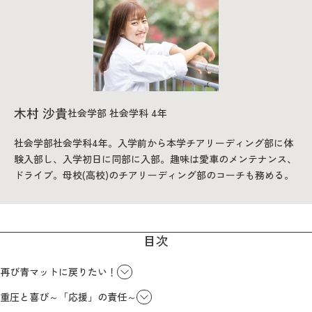
2026年9月入学者向け 新入生サイト
MGグッズ オンラインショップ
木村 沙貴
社会学部 社会学科 4年
（外部サイト）
社会学部社会学科4年。入学前から本学チアリーディング部に体
験入部し、入学初日に同部に入部。趣味は愛車のメンテナンス、
ドライブ。母校(高校)のチアリーディング部のコーチも務める。
キャンパス
アクセス
入試情報
案内
目次
お問合わせ
取材・撮影
資料請求
再び青マットに戻りたい！
重圧と喜び～「応援」の責任～