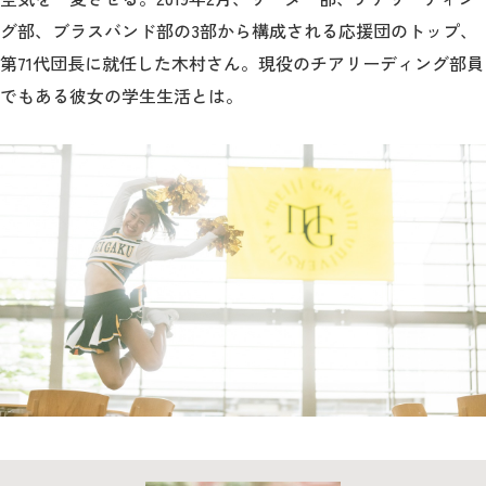
教育
グ部、ブラスバンド部の3部から構成される応援団のトップ、
研究
第71代団長に就任した木村さん。現役のチアリーディング部員
でもある彼女の学生生活とは。
学生生活
留学・国際交流
キャリア
ボランティア
生涯学習・社会連携
入試情報サイト