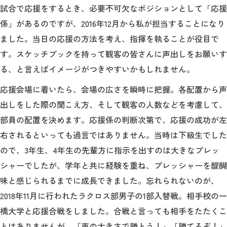
試合で応援をするとき、必要不可欠なポジションとして「応援
係」があるのですが、2016年12月から私が担当することになり
ました。当日の応援の方法を考え、指揮を執ることが役目で
す。スケッチブックを持って観客の皆さんに声出しをお願いす
る、と言えばイメージがつきやすいかもしれません。
応援会場に着いたら、会場の広さを瞬時に把握。各配置から声
出しをした際の聞こえ方、そして観客の人数などを考慮して、
部員の配置を決めます。応援係の判断次第で、応援の成功が左
右されるといっても過言ではありません。当時は下級生でした
ので、3年生、4年生の先輩方に指示を出すのは大きなプレッ
シャーでしたが、学年と共に経験を重ね、プレッシャーを醍醐
味と感じられるまでに成長できました。忘れられないのが、
2018年11月に行われたラクロス部男子の1部入替戦。相手校の一
橋大学と応援合戦をしました。合戦と言っても相手をたたくこ
とはありませんが、「声の大きさで勝とう！」「勝てるぞ！」