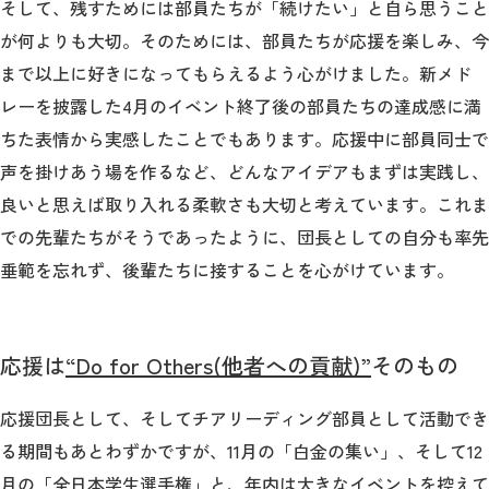
そして、残すためには部員たちが「続けたい」と自ら思うこと
が何よりも大切。そのためには、部員たちが応援を楽しみ、今
まで以上に好きになってもらえるよう心がけました。新メド
レーを披露した4月のイベント終了後の部員たちの達成感に満
ちた表情から実感したことでもあります。応援中に部員同士で
声を掛けあう場を作るなど、どんなアイデアもまずは実践し、
良いと思えば取り入れる柔軟さも大切と考えています。これま
での先輩たちがそうであったように、団長としての自分も率先
垂範を忘れず、後輩たちに接することを心がけています。
応援は
“Do for Others(他者への貢献)”
そのもの
応援団長として、そしてチアリーディング部員として活動でき
る期間もあとわずかですが、11月の「白金の集い」、そして12
月の「全日本学生選手権」と、年内は大きなイベントを控えて