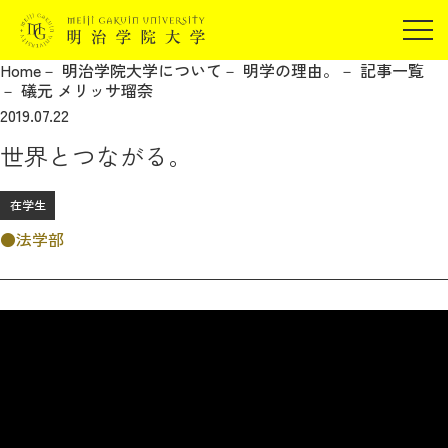
受験生の方
Home
明治学院大学について
明学の理由。
記事一覧
在学生の方
礒元 メリッサ瑠奈
JP
EN
2019.07.22
卒業生の方
世界とつながる。
保証人の方
企業・研究者の方
在学生
地域・一般の方
法学部
受験生の方
在学生の方
報道関係の方
卒業生の方
保証人の方
企業・研究者の方
地域・一般の方
報道関係の方
明治学院大学について