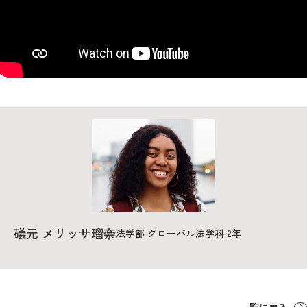
教育
研究
学生生活
留学・国際交流
キャリア
ボランティア
生涯学習・社会連携
礒元 メリッサ瑠奈
法学部 グローバル法学科 2年
入試情報サイト
一覧に戻る