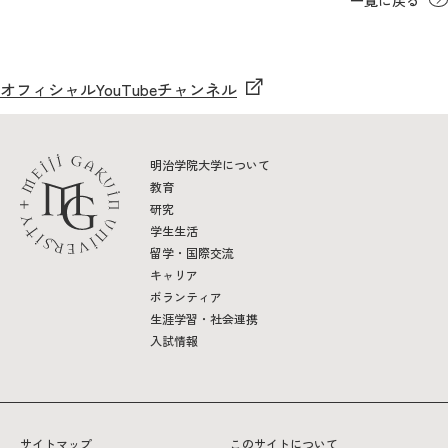
2026年9月入学者向け 新入生サイト
オフィシャルYouTubeチャンネル
MGグッズ オンラインショップ
明治学院大学について
（外部サイト）
教育
研究
学生生活
留学・国際交流
キャリア
キャンパス
アクセス
入試情報
ボランティア
案内
生涯学習・社会連携
入試情報
お問合わせ
取材・撮影
資料請求
サイトマップ
このサイトについて