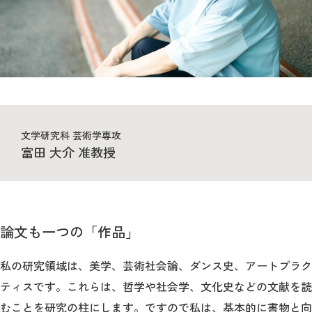
教育
研究
学生生活
留学・国際交流
キャリア
文学研究科 芸術学専攻
富田 大介 准教授
ボランティア
生涯学習・社会連携
論文も一つの「作品」
私の研究領域は、美学、芸術社会論、ダンス史、アートプラク
入試情報サイト
ティスです。これらは、哲学や社会学、文化史などの文献を読
むことを研究の柱にします。ですので私は、基本的に書物と向