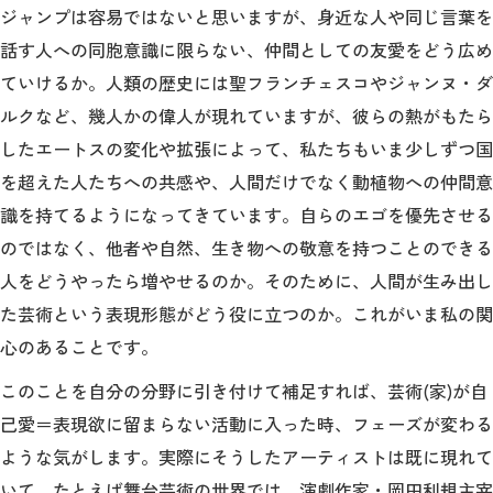
ジャンプは容易ではないと思いますが、身近な人や同じ言葉を
話す人への同胞意識に限らない、仲間としての友愛をどう広め
ていけるか。人類の歴史には聖フランチェスコやジャンヌ・ダ
ルクなど、幾人かの偉人が現れていますが、彼らの熱がもたら
したエートスの変化や拡張によって、私たちもいま少しずつ国
を超えた人たちへの共感や、人間だけでなく動植物への仲間意
識を持てるようになってきています。自らのエゴを優先させる
のではなく、他者や自然、生き物への敬意を持つことのできる
人をどうやったら増やせるのか。そのために、人間が生み出し
た芸術という表現形態がどう役に立つのか。これがいま私の関
心のあることです。
このことを自分の分野に引き付けて補足すれば、芸術(家)が自
己愛＝表現欲に留まらない活動に入った時、フェーズが変わる
ような気がします。実際にそうしたアーティストは既に現れて
いて、たとえば舞台芸術の世界では、演劇作家・岡田利規主宰