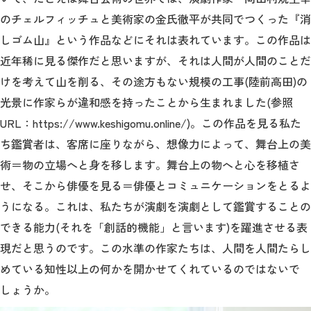
のチェルフィッチュと美術家の金氏徹平が共同でつくった『消
しゴム山』という作品などにそれは表れています。この作品は
近年稀に見る傑作だと思いますが、それは人間が人間のことだ
けを考えて山を削る、その途方もない規模の工事(陸前高田)の
光景に作家らが違和感を持ったことから生まれました(参照
URL：https://www.keshigomu.online/)。この作品を見る私た
ち鑑賞者は、客席に座りながら、想像力によって、舞台上の美
術＝物の立場へと身を移します。舞台上の物へと心を移植さ
せ、そこから俳優を見る＝俳優とコミュニケーションをとるよ
うになる。これは、私たちが演劇を演劇として鑑賞することの
できる能力(それを「創話的機能」と言います)を躍進させる表
現だと思うのです。この水準の作家たちは、人間を人間たらし
めている知性以上の何かを開かせてくれているのではないで
しょうか。