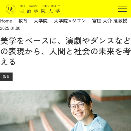
受験生の方
Home
教育
大学院
大学院×ジブン
富田 大介 准教授
在学生の方
JP
EN
2025.01.08
卒業生の方
美学をベースに、演劇やダンスなど
保証人の方
の表現から、人間と社会の未来を考
企業・研究者の方
える
地域・一般の方
受験生の方
在学生の方
報道関係の方
教員
卒業生の方
保証人の方
企業・研究者の方
地域・一般の方
報道関係の方
明治学院大学について