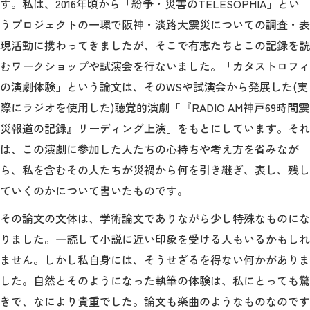
す。私は、2016年頃から「紛争・災害のTELESOPHIA」とい
うプロジェクトの一環で阪神・淡路大震災についての調査・表
現活動に携わってきましたが、そこで有志たちとこの記録を読
むワークショップや試演会を行ないました。「カタストロフィ
の演劇体験」という論文は、そのWSや試演会から発展した(実
際にラジオを使用した)聴覚的演劇「『RADIO AM神戸69時間震
災報道の記録』リーディング上演」をもとにしています。それ
は、この演劇に参加した人たちの心持ちや考え方を省みなが
ら、私を含むその人たちが災禍から何を引き継ぎ、表し、残し
ていくのかについて書いたものです。
その論文の文体は、学術論文でありながら少し特殊なものにな
りました。一読して小説に近い印象を受ける人もいるかもしれ
ません。しかし私自身には、そうせざるを得ない何かがありま
した。自然とそのようになった執筆の体験は、私にとっても驚
きで、なにより貴重でした。論文も楽曲のようなものなのです