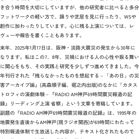
き合う時間を大切にしていますが、他の研究者に比べると多分
フットワークの軽い方で、踊りや芝居を見に行ったり、WSや
2026年9月入学者向け 新入生サイト
創作に加わったりしています。心に残る上演については、レ
ヴューや報告を書くこともあります。
来年、2025年1月17日は、阪神・淡路大震災の発生から30年に
MGグッズ オンラインショップ
なります。私はこの7、8年、災禍における人の心性や振る舞い
（外部サイト）
に関心をもち、その実践と研究を少しずつ進めてきました。今
年刊行された『残らなかったものを想起する－「あの日」の災
害アーカイブ論』(高森順子編、堀之内出版)のなかに「カタス
キャンパス
アクセス
入試情報
トロフィの演劇体験－『RADIO AM神戸69時間震災報道の記
案内
録』リーディング上演 省察」という文章を寄稿しています。
副題の『RADIO AM神戸69時間震災報道の記録』は、1995年の
お問合わせ
取材・撮影
資料請求
地震発生直後からAM神戸(現ラジオ関西)が69時間にわたって
特別報道体制で生放送した内容が、テキスト化されたもので