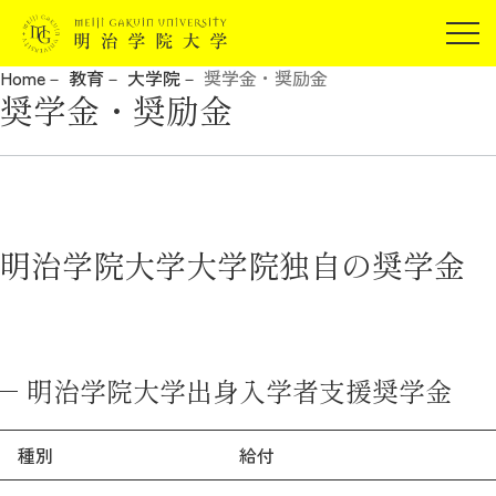
受験生の方
Home
教育
大学院
奨学金・奨励金
在学生の方
奨学金・奨励金
JP
EN
卒業生の方
保証人の方
企業・研究者の方
地域・一般の方
明治学院大学大学院独自の奨学金
受験生の方
在学生の方
報道関係の方
卒業生の方
保証人の方
企業・研究者の方
地域・一般の方
報道関係の方
明治学院大学出身入学者支援奨学金
明治学院大学について
種別
給付