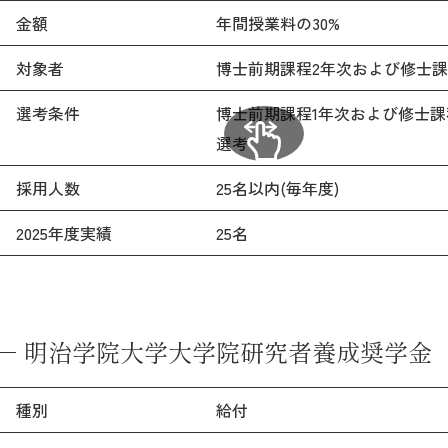
金額
年間授業料の30%
2026年9月入学者向け 新入生サイト
対象者
博士前期課程2年次および修士課
選考条件
博士前期課程1年次および修士課程
選考
MGグッズ オンラインショップ
（外部サイト）
採用人数
25名以内(毎年度)
2025年度実績
25名
キャンパス
アクセス
入試情報
案内
明治学院大学大学院研究者養成奨学金
お問合わせ
取材・撮影
資料請求
種別
給付