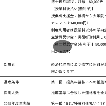
博士後期課程：月額 80,000円、
【授業料後払い(無利子)】
授業料支援金：機構から大学院へ直
カレントは340,000円）
制度利用者は授業料以外の学納
生活費奨学金：月額0円(利用しない)
【第二種奨学金(有利子)】50,000円、8
円から選択
対象者
経済的理由により修学に困難が
限があります。
選考条件
第一種・授業料後払いへの推薦可否
採用人数
推薦基準に合致した適格者を全
2025年度生実績
第一種：5名/授業料後払い：1名