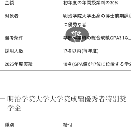
教育
金額
初年度の年間授業料の30%
対象者
明治学院大学出身の博士前期課
研究
に優秀な者
学生生活
選考条件
学部卒業時の総合成績GPA3.1
留学・国際交流
採用人数
17名以内(毎年度)
キャリア
2025年度実績
18名(GPA値が17位に位置する
ボランティア
生涯学習・社会連携
明治学院大学大学院成績優秀者特別奨
学金
入試情報サイト
種別
給付