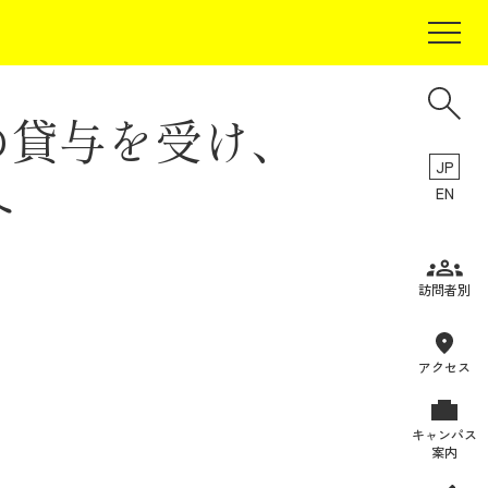
の貸与を受け、
JP
へ
EN
受験生の方
訪問者別
在学生の方
卒業生の方
アクセス
保証人の方
キャンパス
企業・研究者の方
案内
地域・一般の方