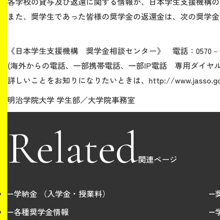
各学校の貸与及び返還に関する情報が、日本学生支援機構の
また、奨学生であった皆様の奨学金の返還金は、次の奨学金
《日本学生支援機構 奨学金相談センター》 電話：0570－66
(海外からの電話、一部携帯電話、一部IP電話 専用ダイヤル：03
詳しいことをお知りになりたいときは、http://www.jasso.go.jp/s
明治学院大学 学生部／大学院事務室
Related
関連ページ
学納金 （入学金・授業料）
各種奨学金情報