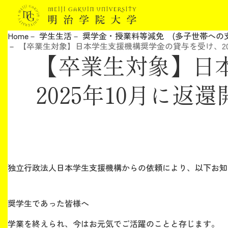
Home
学生生活
奨学金・授業料等減免 (多子世帯への
【卒業生対象】日本学生支援機構奨学金の貸与を受け、20
明治学院大学について
【卒業生対象】日
教育
2025年10月に
研究
学生生活
独立行政法人日本学生支援機構からの依頼により、以下お知
留学・国際交流
キャリア
奨学生であった皆様へ
学業を終えられ、今はお元気でご活躍のことと存じます。
ボランティア