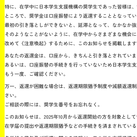
特に、在学中に日本学生支援機構の奨学生であった皆様は、
ところで、奨学金は口座振替により返還することとなってい
生涯学習・社会連携
最初の引き落としができないと、延滞となって、なかなか抜
そのようなことがないように、在学中からさまざまな機会に
改めて《注意喚起》するために、このお知らせを掲載します
入試情報サイト
あなたの返還金は、口座から、きちんと引き落とされていま
あるいは、口座振替の手続きを行っていないため日本学生支
もう一度、ご確認ください。
2026年9月入学者向け 新入生サイト
万一、返還が困難な場合は、返還期限猶予制度や減額返還制
さい。
ご相談の際には、奨学生番号をお忘れなく。
MGグッズ オンラインショップ
このお知らせは、2025年10月から返還開始の方を対象とし
（外部サイト）
在学届の提出や返還期限猶予などの手続きを済まされている