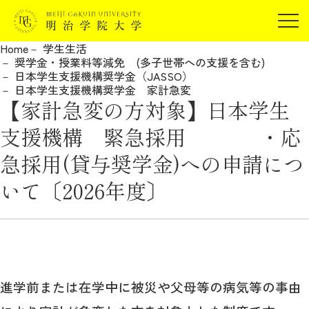
受験生の方
Home
学生生活
在学生の方
奨学金・授業料等減免 (多子世帯への支援を含む)
JP
EN
日本学生支援機構奨学金（JASSO）
卒業生の方
日本学生支援機構奨学金 家計急変
【家計急変の方対象】日本学生
保証人の方
企業・研究者の方
支援機構 緊急採用 ・応
地域・一般の方
急採用(貸与奨学金)への申請につ
受験生の方
在学生の方
報道関係の方
いて〔2026年度〕
卒業生の方
保証人の方
企業・研究者の方
地域・一般の方
報道関係の方
明治学院大学について
進学前または在学中に被災や父母等の病気等の事由