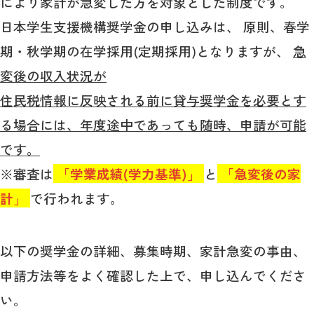
により家計が急変した方を対象とした制度です。
教育
日本学生支援機構奨学金の申し込みは、 原則、春学
研究
期・秋学期の在学採用(定期採用)となりますが、
急
学生生活
変後の収入状況が
住民税情報に反映される前に貸与奨学金を必要とす
留学・国際交流
る場合には、年度途中であっても随時、申請が可能
キャリア
です。
ボランティア
※審査は
「学業成績(学力基準)」
と
「急変後の家
計」
で行われます。
生涯学習・社会連携
以下の奨学金の詳細、募集時期、家計急変の事由、
申請方法等をよく確認した上で、申し込んでくださ
入試情報サイト
い。