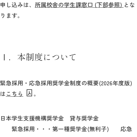
申し込みは、
所属校舎の学生課窓口 (下部参照)
とな
ります。
2026年9月入学者向け 新入生サイト
MGグッズ オンラインショップ
Ⅰ．本制度について
（外部サイト）
緊急採用・応急採用奨学金制度の概要(2026年度版)
キャンパス
アクセス
入試情報
は
こちら
。
案内
お問合わせ
取材・撮影
資料請求
日本学生支援機構奨学金 貸与奨学金
緊急採用・・・第一種奨学金(無利子) 応急