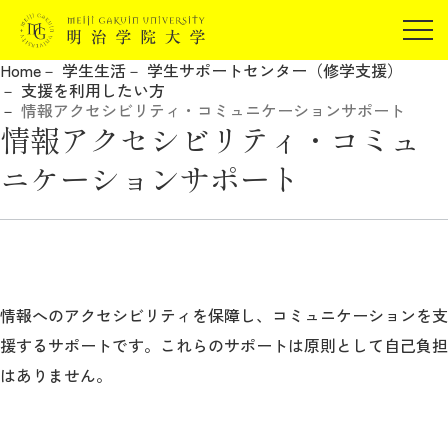
受験生の方
Home
学生生活
学生サポートセンター（修学支援）
在学生の方
支援を利用したい方
JP
EN
情報アクセシビリティ・コミュニケーションサポート
卒業生の方
情報アクセシビリティ・コミュ
保証人の方
ニケーションサポート
企業・研究者の方
地域・一般の方
受験生の方
在学生の方
報道関係の方
卒業生の方
保証人の方
企業・研究者の方
地域・一般の方
情報へのアクセシビリティを保障し、コミュニケーションを支
報道関係の方
援するサポートです。これらのサポートは原則として自己負担
はありません。
明治学院大学について