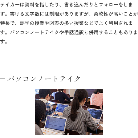
テイカーは資料を指したり、書き込んだりとフォローをしま
す。書ける文字数には制限がありますが、柔軟性が高いことが
2026年9月入学者向け 新入生サイト
特長で、語学の授業や図表の多い授業などでよく利用されま
す。パソコンノートテイクや手話通訳と併用することもありま
す。
MGグッズ オンラインショップ
（外部サイト）
パソコンノートテイク
キャンパス
アクセス
入試情報
案内
お問合わせ
取材・撮影
資料請求