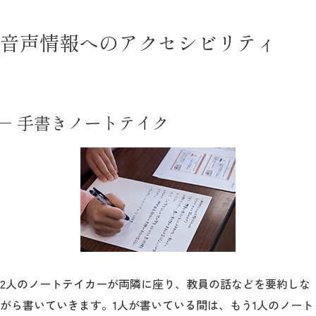
教育
音声情報へのアクセシビリティ
研究
学生生活
留学・国際交流
手書きノートテイク
キャリア
ボランティア
生涯学習・社会連携
2人のノートテイカーが両隣に座り、教員の話などを要約しな
入試情報サイト
がら書いていきます。1人が書いている間は、もう1人のノート